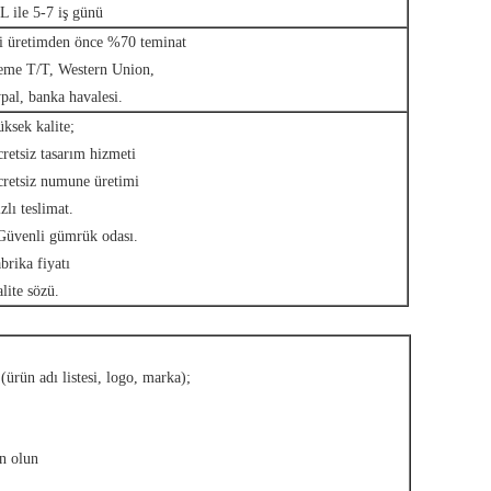
 ile 5-7 iş günü
i üretimden önce %70 teminat
me T/T, Western Union,
pal, banka havalesi.
ksek kalite;
retsiz tasarım hizmeti
retsiz numune üretimi
zlı teslimat.
Güvenli gümrük odası.
brika fiyatı
lite sözü.
(ürün adı listesi, logo, marka);
n olun