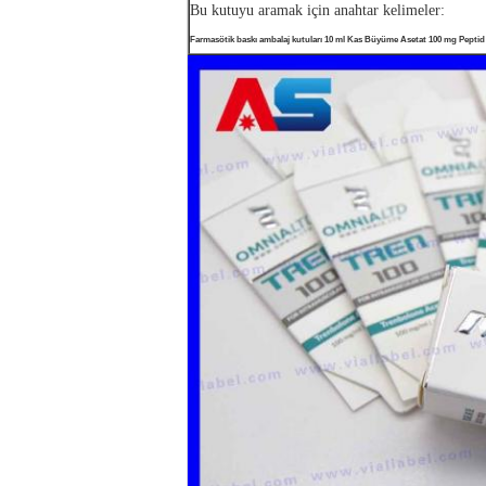
Bu kutuyu aramak için anahtar kelimeler:
Farmasötik baskı ambalaj kutuları 10 ml Kas Büyüme Asetat 100 mg Peptid