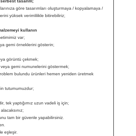
 serbest tasarım;
açlarınıza göre tasarımları oluşturmaya / kopyalamaya /
ini yüksek verimlilikle bitirebiliriz;
 malzemeyi kullanın
netimimiz var;
eya gemi örneklerini gösterin;
eya görüntü çekmek;
ni veya gemi numunelerini göstermek;
 problem bulundu ürünleri hemen yeniden üretmek
 için tutumumuzdur;
ir, tek yaptığımız uzun vadeli iş için;
i alacaksınız;
unu tam bir güvenle yapabilirsiniz.
en.
e eşleşir.