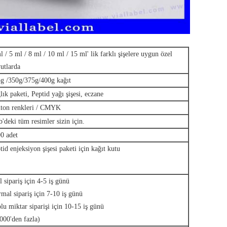
l / 5 ml / 8 ml / 10 ml / 15 ml' lik farklı şişelere uygun özel
utlarda
g /350g/375g/400g kağıt
lık paketi, Peptid yağı şişesi, eczane
ton renkleri / CMYK
'deki tüm resimler sizin için.
0 adet
tid enjeksiyon şişesi paketi için kağıt kutu
l sipariş için 4-5 iş günü
mal sipariş için 7-10 iş günü
lu miktar siparişi için 10-15 iş günü
000'den fazla)