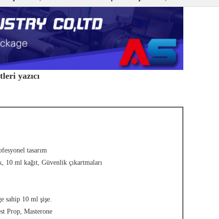
tleri yazıcı
rofesyonel tasarım
k, 10 ml kağıt, Güvenlik çıkartmaları
 sahip 10 ml şişe.
est Prop, Masterone