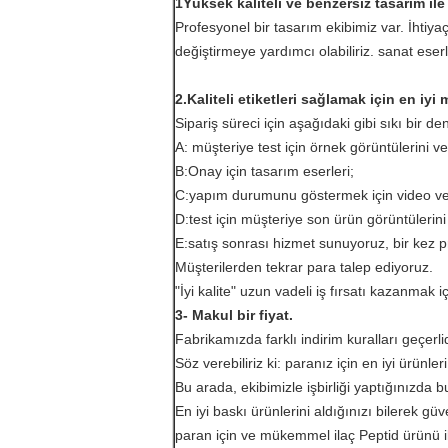
1Yüksek kaliteli ve benzersiz tasarım ile
Profesyonel bir tasarım ekibimiz var. İhtiy
değiştirmeye yardımcı olabiliriz. sanat eserler
2.
Kaliteli etiketleri sağlamak için en iyi
Sipariş süreci için aşağıdaki gibi sıkı bir de
A: müşteriye test için örnek görüntülerini v
B:Onay için tasarım eserleri;
C:yapım durumunu göstermek için video v
D:test için müşteriye son ürün görüntüleri
E:satış sonrası hizmet sunuyoruz, bir kez
Müşterilerden tekrar para talep ediyoruz.
"İyi kalite" uzun vadeli iş fırsatı kazanmak
3- Makul bir fiyat.
Fabrikamızda farklı indirim kuralları geçerlid
Söz verebiliriz ki: paranız için en iyi ürünler
Bu arada, ekibimizle işbirliği yaptığınızda b
En iyi baskı ürünlerini aldığınızı bilerek güv
paran için ve mükemmel ilaç Peptid ürünü il