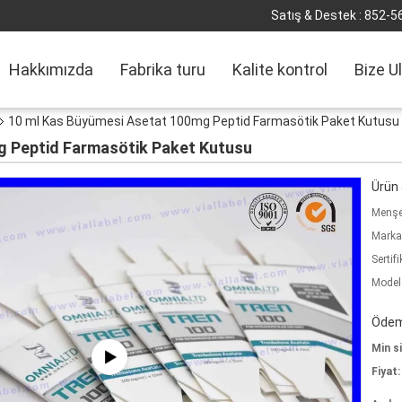
Satış & Destek :
852-5
Hakkımızda
Fabrika turu
Kalite kontrol
Bize U
10 ml Kas Büyümesi Asetat 100mg Peptid Farmasötik Paket Kutusu
g Peptid Farmasötik Paket Kutusu
Ürün a
Menşe 
Marka
Sertifi
Model
Ödeme
Min si
Fiyat: