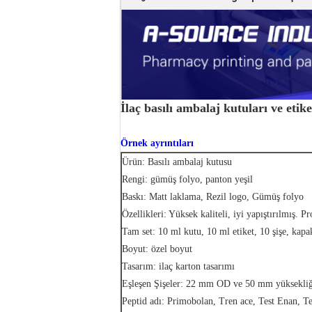
İlaç basılı ambalaj kutuları ve etike
Örnek ayrıntıları
Ürün: Basılı ambalaj kutusu
Rengi: gümüş folyo, panton yeşil
Baskı: Matt laklama, Rezil logo, Gümüş folyo
Özellikleri: Yüksek kaliteli, iyi yapıştırılmış. P
Tam set: 10 ml kutu, 10 ml etiket, 10 şişe, kapa
Boyut: özel boyut
Tasarım: ilaç karton tasarımı
Eşleşen Şişeler: 22 mm OD ve 50 mm yüksekliğe
Peptid adı: Primobolan, Tren ace, Test Enan, T