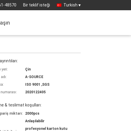
61-48570
Bir teklif isteği
Turkish
laşın
yrıntıları:
yeri:
Çin
 adı:
A-SOURCE
ka:
ISO 9001 ,SGS
 numarası:
2020122405
 & teslimat koşulları:
pariş miktarı:
2000pcs
Anlaşılabilir
profesyonel karton kutu