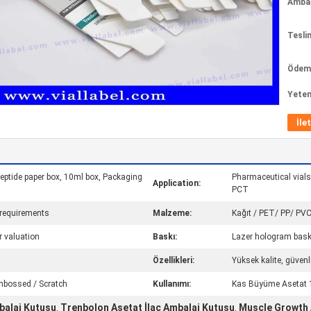
Ambala
Tesli
Ödeme
Yeten
İle
eptide paper box, 10ml box, Packaging
Pharmaceutical vials 
Application:
PCT
 requirements
Malzeme:
Kağıt / PET/ PP/ PV
r valuation
Baskı:
Lazer hologram baskı 
Özellikleri:
Yüksek kalite, güvenl
Embossed / Scratch
Kullanımı:
Kas Büyüme Asetat 1
balaj Kutusu
Trenbolon Asetat İlaç Ambalaj Kutusu
Muscle Growth 
,
,