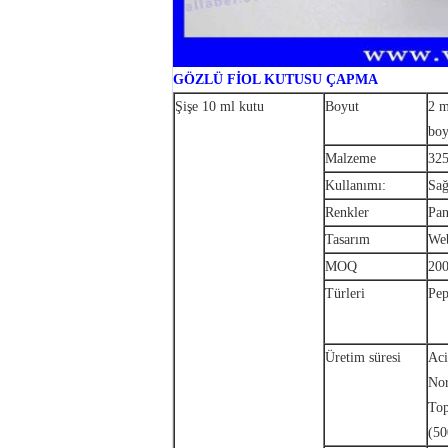
GÖZLÜ FİOL KUTUSU ÇAPMA
Şişe 10 ml kutu
Boyut
2 m
boy
Malzeme
325
Kullanımı:
Sağ
Renkler
Pan
Tasarım
Web
MOQ
200
Türleri
Pep
Üretim süresi
Aci
Nor
Top
(50