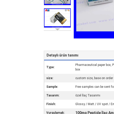
Detaylı ürün tanımı
Pharmaceutical paper box, P
Type:
box
size:
custom size, base on order
Sample:
Free samples can be sent fo
Tasarım:
özel İlaç Tasarımı
Finish:
Glossy / Matt / UV spot / 
100mg Peptide İlaç Am
Vurgulamak: