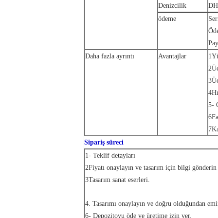
Denizcilik
DHL
ödeme
Ser
Öde
Pay
Daha fazla ayrıntı
Avantajlar
1Yü
2Üc
3Üc
4Hı
5- 
6Fa
7Ka
Sipariş süreci
1- Teklif detayları
2Fiyatı onaylayın ve tasarım için bilgi gönderin 
3Tasarım sanat eserleri.
4. Tasarımı onaylayın ve doğru olduğundan emi
6- Depozitoyu öde ve üretime izin ver.