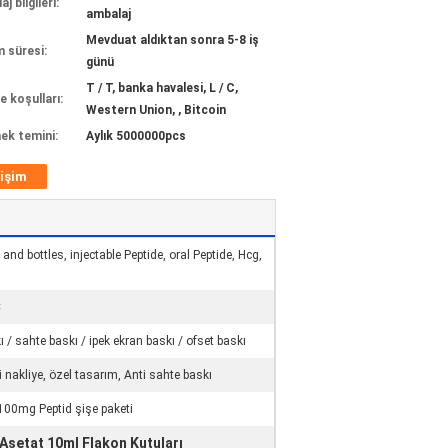
j bilgileri:
ambalaj
Mevduat aldıktan sonra 5-8 iş
m süresi:
günü
T / T, banka havalesi, L / C,
 koşulları:
Western Union, , Bitcoin
ek temini:
Aylık 5000000pcs
tişim
and bottles, injectable Peptide, oral Peptide, Hcg,
C
/ sahte baskı / ipek ekran baskı / ofset baskı
i nakliye, özel tasarım, Anti sahte baskı
00mg Peptid şişe paketi
Asetat 10ml Flakon Kutuları