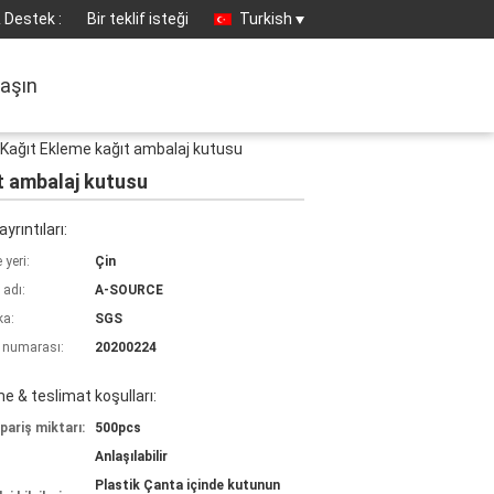
 Destek :
Bir teklif isteği
Turkish
laşın
 Kağıt Ekleme kağıt ambalaj kutusu
t ambalaj kutusu
yrıntıları:
yeri:
Çin
 adı:
A-SOURCE
ka:
SGS
 numarası:
20200224
 & teslimat koşulları:
pariş miktarı:
500pcs
Anlaşılabilir
Plastik Çanta içinde kutunun