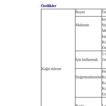
Özellikler
Boyut
Öz
be
Malzeme
Si
Me
ka
Kr
Öz
1 
İçin kullanmak
1m
Kağıt ekleme
Hc
Değerlendirmeler
Kü
Ka
Ka
Gü
Baskı
La