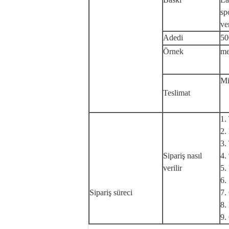
sp
ve
Adedi
50
Örnek
me
Mi
Teslimat
1.
2.
3
Sipariş nasıl
4
verilir
5
6
Sipariş süreci
7
8
9