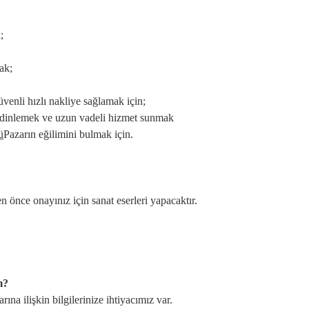
;
ak;
venli hızlı nakliye sağlamak için;
zi dinlemek ve uzun vadeli hizmet sunmak
ü
Pazarın eğilimini bulmak için.
 önce onayınız için sanat eserleri yapacaktır.
m?
rına ilişkin bilgilerinize ihtiyacımız var.