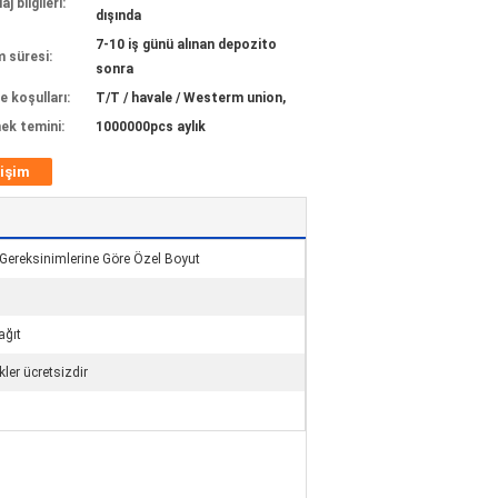
j bilgileri:
dışında
7-10 iş günü alınan depozito
m süresi:
sonra
 koşulları:
T/T / havale / Westerm union,
ek temini:
1000000pcs aylık
tişim
 Gereksinimlerine Göre Özel Boyut
ağıt
ler ücretsizdir