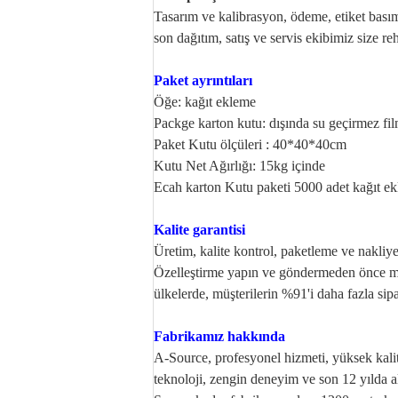
Tasarım ve kalibrasyon, ödeme, etiket basımı
son
dağıtım, satış ve servis ekibimiz size re
Paket ayrıntıları
Öğe: kağıt ekleme
Packge karton kutu: dışında su geçirmez film
Paket Kutu ölçüleri : 40*40*40cm
Kutu Net Ağırlığı: 15kg içinde
Ecah karton Kutu paketi 5000 adet kağıt ek
Kalite garantisi
Üretim, kalite kontrol, paketleme ve nakliy
Özelleştirme yapın ve göndermeden önce müş
ülkelerde, müşterilerin %91'i daha fazla sipar
Fabrikamız hakkında
A-Source, profesyonel hizmeti, yüksek kalit
teknoloji, zengin deneyim ve son 12 yılda a