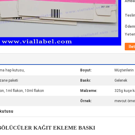
Ambala
Tesli
Ödeme
Yeten
İle
lama hap kutusu,
Boyut:
Müşterilerin
zane paketi
Baskı:
Gelenek
n, 1ml flakon, 10ml flakon
Malzeme:
325g kuşe k
Örnek:
mevcut örnek
 kutusu
 BÖLÜCÜLER KAĞIT EKLEME BASKI