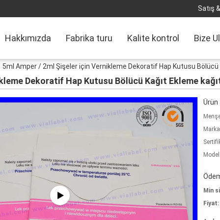
Satış &
Hakkımızda
Fabrika turu
Kalite kontrol
Bize U
5ml Amper / 2ml Şişeler için Vernikleme Dekoratif Hap Kutusu Bölücü
nikleme Dekoratif Hap Kutusu Bölücü Kağıt Ekleme kağı
Ürün a
Menşe 
Marka
Sertifi
Model
Ödeme
Min si
Fiyat: