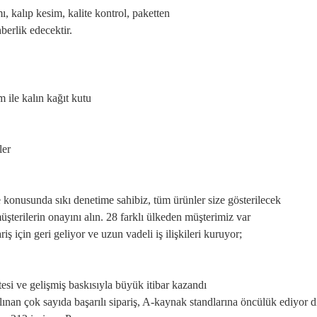
, kalıp kesim, kalite kontrol, paketten
hberlik edecektir.
 ile kalın kağıt kutu
ler
e konusunda sıkı denetime sahibiz, tüm ürünler size gösterilecek
terilerin onayını alın. 28 farklı ülkeden müşterimiz var
iş için geri geliyor ve uzun vadeli iş ilişkileri kuruyor;
esi ve gelişmiş baskısıyla büyük itibar kazandı
lınan çok sayıda başarılı sipariş, A-kaynak standlarına öncülük ediyor
d