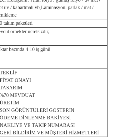
ot uv / kabartmalı vb
Laminasyon: parlak / mat /
;
rnikleme
0 takım paketleri
vcut örnekler ücretsizdir;
ktar bazında 4-10 iş günü
 TEKLİF
 FİYAT ONAYI
. TASARIM
. %70 MEVDUAT
. ÜRETİM
. SON GÖRÜNTÜLERİ GÖSTERİN
. ÖDEME DİNLENME BAKİYESİ
. NAKLİYE VE TAKİP NUMARASI
. GERİ BİLDİRİM VE MÜŞTERİ HİZMETLERİ