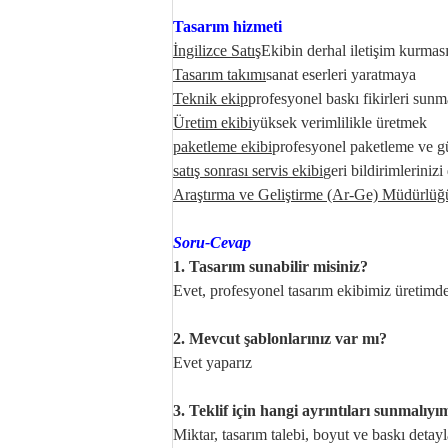
Tasarım hizmeti
İngilizce Satış
Ekibin derhal iletişim kurması
Tasarım takımı
sanat eserleri yaratmaya
Teknik ekip
profesyonel baskı fikirleri sunm
Üretim ekibi
yüksek verimlilikle üretmek
paketleme ekibi
profesyonel paketleme ve gü
satış sonrası servis ekibi
geri bildirimlerini
Araştırma ve Geliştirme (Ar-Ge) Müdürlüğ
Soru-Cevap
1. Tasarım sunabilir misiniz?
Evet, profesyonel tasarım ekibimiz üretimden
2. Mevcut şablonlarınız var mı?
Evet yaparız
3. Teklif için hangi ayrıntıları sunmalıyı
Miktar, tasarım talebi, boyut ve baskı detayla