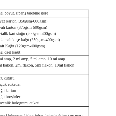
el boyut, sipariş talebine göre
yaz karton (350gsm-600gsm)
yah karton (375gsm-600gsm)
talik kart stoğu (200gsm-400gsm)
plamalı kuşe kağıt (350gsm-400gsm)
aft Kağıt (120gsm-400gsm)
el özel kağıt
ml amp, 2 ml amp, 5 ml amp, 10 ml amp
l flakon, 2ml flakon, 5ml flakon, 10ml flakon
g kutusu
çük etiketler
ğıt karton
ğıt broşürler
venlik hologramı etiketi
zer Hologram / Altın folyo / gümüş folyo / uv mat /