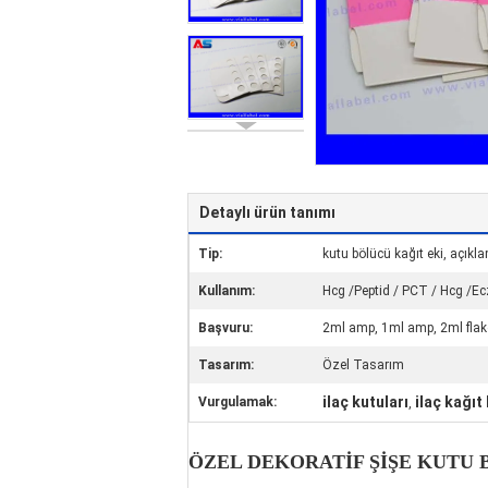
Detaylı ürün tanımı
Tip:
kutu bölücü kağıt eki, açık
Kullanım:
Hcg /Peptid / PCT / Hcg /Ec
Başvuru:
2ml amp, 1ml amp, 2ml flako
Tasarım:
Özel Tasarım
ilaç kutuları
ilaç kağıt
Vurgulamak:
,
ÖZEL DEKORATİF ŞİŞE KUTU