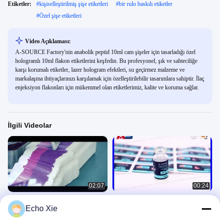
Etiketler:
#
kişiselleştirilmiş şişe etiketleri
#
bir rulo baskılı etiketler
#
Özel şişe etiketleri
Video Açıklaması:
A-SOURCE Factory'nin anabolik peptid 10ml cam şişeler için tasarladığı özel
hologramlı 10ml flakon etiketlerini keşfedin. Bu profesyonel, şık ve sahteciliğe
karşı korumalı etiketler, lazer hologram efektleri, su geçirmez malzeme ve
markalaşma ihtiyaçlarınızı karşılamak için özelleştirilebilir tasarımlara sahiptir. İlaç
enjeksiyon flakonları için mükemmel olan etiketlerimiz, kalite ve koruma sağlar.
İlgili Videolar
02:07
00:24
FLAKON etiketleri baskısı, 10ml etiket
Peptid 2 ml Şişe Paketi Tirzepatide,
Echo Xie
tasarımı, www.viallabel.com
Retatrutide, Semaglutide için
Steroids Labels Printing
Paper Box