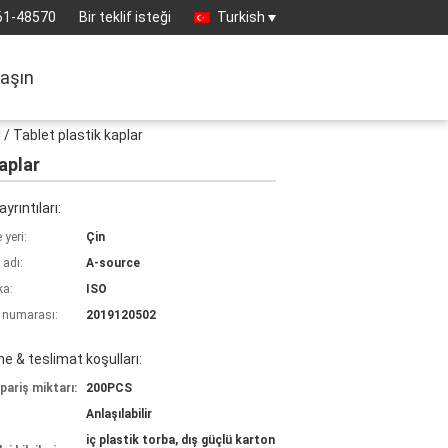
61-48570
Bir teklif isteği
Turkish
laşın
/ Tablet plastik kaplar
aplar
yrıntıları:
yeri:
Çin
 adı:
A-source
ka:
ISO
 numarası:
2019120502
 & teslimat koşulları:
pariş miktarı:
200PCS
Anlaşılabilir
iç plastik torba, dış güçlü karton