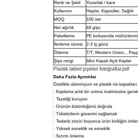
Renk ve Şekil
Yuvarlak / kare
Kullanımı
Haplar, Kapsüller, Sağlık
MOQ
100 set
Net ağırlık
48 g/pc
Paketleme
PE torbasında mühürlenmiş,
İlerleme süresi
2-3 iş günü
Ödeme
T/T, Western Union, , Pay
Şişe rengi
Altın Kapalı Açık Kaplar
Plastik tablet şişeleri fotoğraflar.pdf
Daha Fazla Ayrıntılar
Özellikle alüminyum ve plastik vis kapaklar
· Kaplama artık bir ısıtma makinesine gere
· Tazeliği koruyun
· Ürünün bütünlüğünü doğrula
· Tüketicilerin güvenini sağlamak
· Tedarik zinciri boyunca ürün kirliliğini önler
· Yüksek esneklik ve esneklik
· Sızıntı önleme