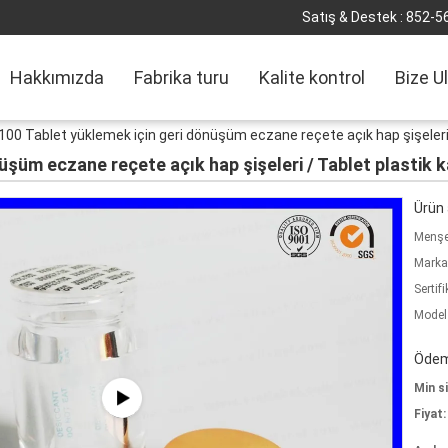
Satış & Destek :
852-5
Hakkımızda
Fabrika turu
Kalite kontrol
Bize U
100 Tablet yüklemek için geri dönüşüm eczane reçete açık hap şişeleri 
üşüm eczane reçete açık hap şişeleri / Tablet plastik k
Ürün a
Menşe 
Marka
Sertifi
Model
Ödeme
Min si
Fiyat: