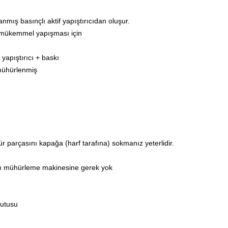
nmış basınçlı aktif yapıştırıcıdan oluşur.
a mükemmel yapışması için
 yapıştırıcı + baskı
mühürlenmiş
parçasını kapağa (harf tarafına) sokmanız yeterlidir.
 ısı mühürleme makinesine gerek yok
 kutusu