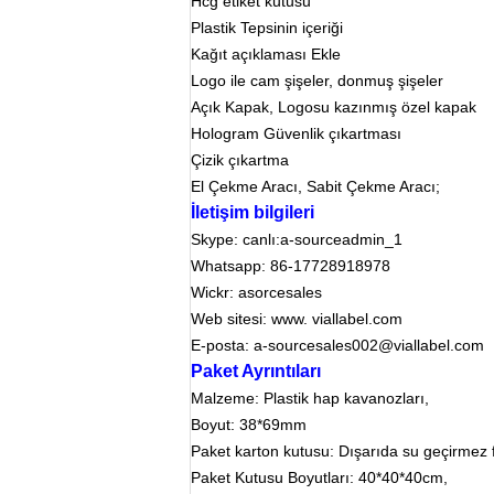
Hcg etiket kutusu
Plastik Tepsinin içeriği
Kağıt açıklaması Ekle
Logo ile cam şişeler, donmuş şişeler
Açık Kapak, Logosu kazınmış özel kapak
Hologram Güvenlik çıkartması
Çizik çıkartma
El Çekme Aracı, Sabit Çekme Aracı;
İletişim bilgileri
Skype: canlı:a-sourceadmin_1
Whatsapp: 86-17728918978
Wickr: asorcesales
Web sitesi: www. viallabel.com
E-posta: a-sourcesales002@viallabel.com
Paket Ayrıntıları
Malzeme: Plastik hap kavanozları,
Boyut: 38*69mm
Paket karton kutusu: Dışarıda su geçirmez f
Paket Kutusu Boyutları: 40*40*40cm,