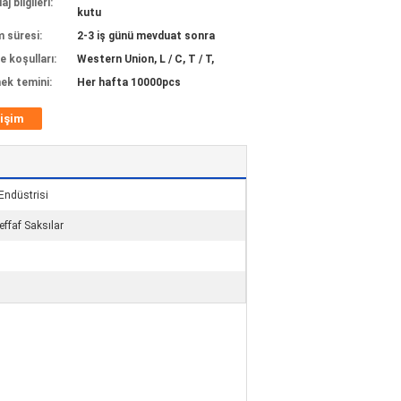
j bilgileri:
kutu
m süresi:
2-3 iş günü mevduat sonra
 koşulları:
Western Union, L / C, T / T,
ek temini:
Her hafta 10000pcs
tişim
 Endüstrisi
effaf Saksılar