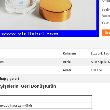
Ambala
Tesli
Ödeme
Yeten
İle
Kullanımı:
Eczacılık, İlaç
0ml
Renk:
Altın Kapaklı Ş
Adedi:
100 adet.
 hap şişeleri
 Şişelerini Geri Dönüştürün
oruyucu hassas mühür