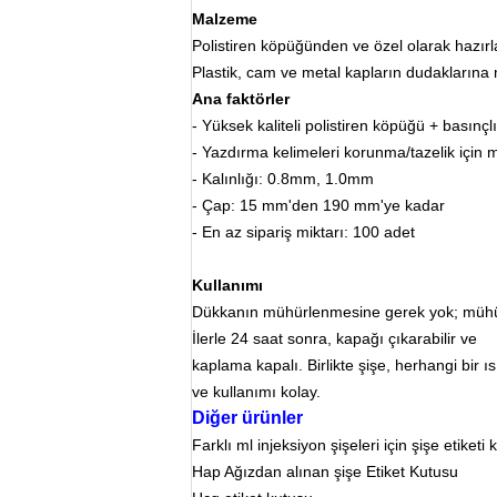
Malzeme
Polistiren köpüğünden ve özel olarak hazırla
Plastik, cam ve metal kapların dudakların
Ana faktörler
- Yüksek kaliteli polistiren köpüğü + basınçlı
- Yazdırma kelimeleri korunma/tazelik için 
- Kalınlığı: 0.8mm, 1.0mm
- Çap: 15 mm'den 190 mm'ye kadar
- En az sipariş miktarı: 100 adet
Kullanımı
Dükkanın mühürlenmesine gerek yok; mühür 
İlerle
24 saat sonra, kapağı çıkarabilir ve
kaplama kapalı.
Birlikte şişe, herhangi bir
ve kullanımı kolay.
Diğer ürünler
Farklı ml injeksiyon şişeleri için şişe etiketi
Hap Ağızdan alınan şişe Etiket Kutusu