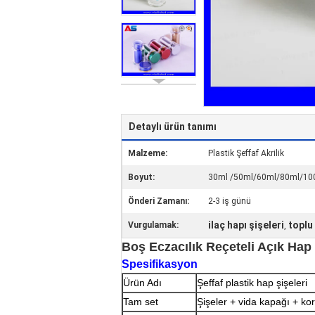
Detaylı ürün tanımı
Malzeme:
Plastik Şeffaf Akrilik
Boyut:
30ml /50ml/60ml/80ml/10
Önderi Zamanı:
2-3 iş günü
ilaç hapı şişeleri
toplu
Vurgulamak:
,
Boş Eczacılık Reçeteli Açık Hap
Spesifikasyon
Ürün Adı
Şeffaf plastik hap şişeleri
Tam set
Şişeler + vida kapağı + k