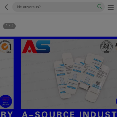
3
/
4