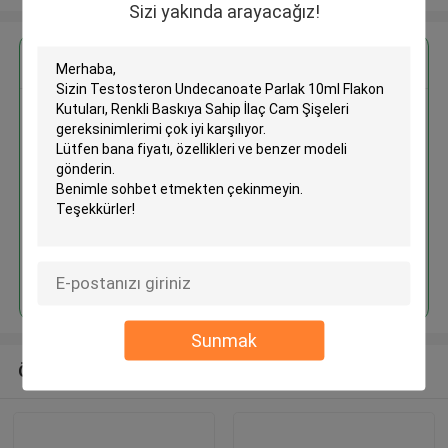
Sizi yakında arayacağız!
En İyi Fiyatı Alın
Testosteron Undecanoate
Parlak 10ml Flakon Kutuları,
Renkli Baskıya Sahip İlaç Cam
Şişeleri
Devam et
Sunmak
Önerilen Ürünler