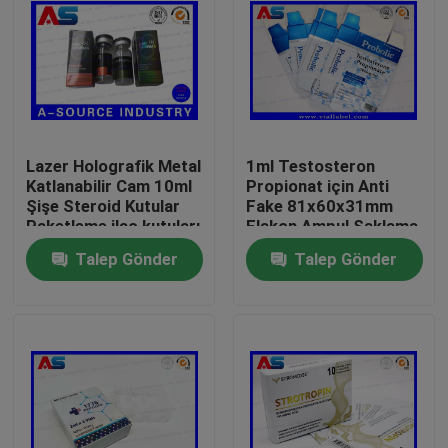
Lazer Holografik Metal
1ml Testosteron
Katlanabilir Cam 10ml
Propionat için Anti
Şişe Steroid Kutular
Fake 81x60x31mm
Paketleme ilaç kutuları
Flakon Ampul Saklama
etiket
Kutusu
Talep Gönder
Talep Gönder
Ev
Ürünler
Hakkımızda