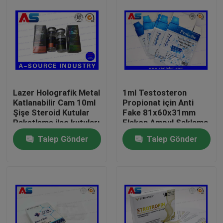
Lazer Holografik Metal
1ml Testosteron
Katlanabilir Cam 10ml
Propionat için Anti
Şişe Steroid Kutular
Fake 81x60x31mm
Paketleme ilaç kutuları
Flakon Ampul Saklama
etiket
Kutusu
Talep Gönder
Talep Gönder
Ev
Ürünler
Hakkımızda