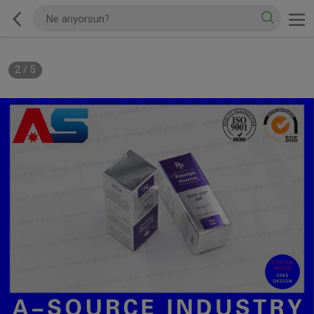
2
/
5