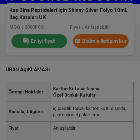
Kas Bina Peptideleri için Shinny Silver Folyo 10mL
İlaç Kutuları UK
MOQ：2000PCS
Fiyat：Anlaşılabilir
En iyi fiyat
Bizimle iletişim kur
ÜRüN AçıKLAMASı
Karton Kutular taşıma
,
Önemli Noktalar:
Özel Baskılı Kutular
iç plastik torba, karton kutu dışında,
Ambalaj bilgileri
profesyonel paketleme
Fiyat
Anlaşılabilir