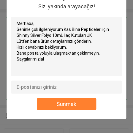
Daha fazla göster
Sizi yakında arayacağız!
En İyi Fiyatı Alın
Kas Bina Peptideleri için Shinny
Silver Folyo 10mL İlaç Kutuları
UK
Devam et
Sunmak
Önerilen Ürünler