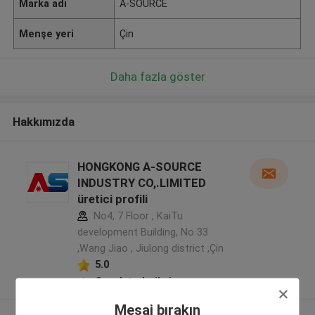
Marka adı
A-SOURCE
Menşe yeri
Çin
Daha fazla göster
Hakkımızda
HONGKONG A-SOURCE
INDUSTRY CO,.LIMITED
üretici profili
No4, 7 Floor , KaiTu
development Building, No 33
,Wang Jiao , Jiulong district ,Çin
5.0
Onaylı tedarikçi
Mesaj bırakın