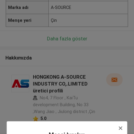
Marka adı
A-SOURCE
Menşe yeri
Çin
Daha fazla göster
Hakkımızda
HONGKONG A-SOURCE
INDUSTRY CO,.LIMITED
üretici profili
No4, 7 Floor , KaiTu
development Building, No 33
,Wang Jiao , Jiulong district ,Çin
5.0
Onaylı tedarikçi