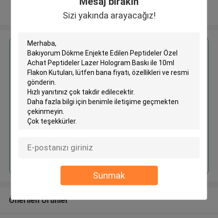
Mesaj bırakın
Daha fazla göster
Sizi yakında arayacağız!
En İyi Fiyatı Alın
Dökme Enjekte Edilen Peptideler
Özel Achat Peptideler Lazer
Hologram Baskı ile 10ml Flakon
Kutuları
Devam et
Sunmak
Önerilen Ürünler