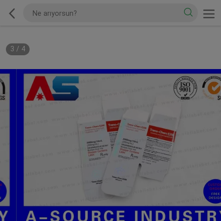
3
/
4