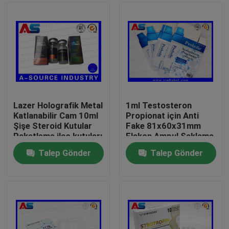
Lazer Holografik Metal
1ml Testosteron
Katlanabilir Cam 10ml
Propionat için Anti
Şişe Steroid Kutular
Fake 81x60x31mm
Paketleme ilaç kutuları
Flakon Ampul Saklama
etiket
Kutusu
Talep Gönder
Talep Gönder
Ev
Ürünler
Hakkımızda