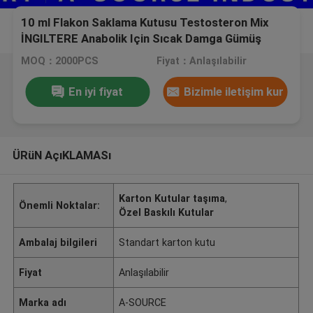
10 ml Flakon Saklama Kutusu Testosteron Mix
İNGILTERE Anabolik Için Sıcak Damga Gümüş
Folyo Kabartmalı
MOQ：2000PCS
Fiyat：Anlaşılabilir
En iyi fiyat
Bizimle iletişim kur
ÜRüN AçıKLAMASı
Karton Kutular taşıma
,
Önemli Noktalar:
Özel Baskılı Kutular
Ambalaj bilgileri
Standart karton kutu
Fiyat
Anlaşılabilir
Marka adı
A-SOURCE