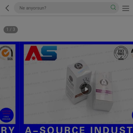
1
/
3