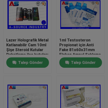
Lazer Holografik Metal
1ml Testosteron
Katlanabilir Cam 10ml
Propionat için Anti
Şişe Steroid Kutular
Fake 81x60x31mm
Paketleme ilaç kutuları
Flakon Ampul Saklama
etiket
Kutusu
Talep Gönder
Talep Gönder
Ev
Ürünler
Hakkımızda