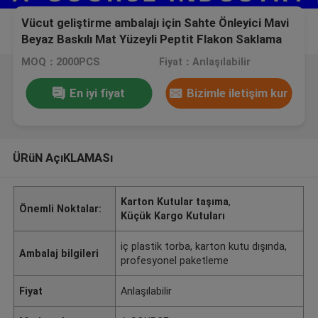
Vücut geliştirme ambalajı için Sahte Önleyici Mavi
Beyaz Baskılı Mat Yüzeyli Peptit Flakon Saklama
Kutusu Satın Al
MOQ：2000PCS
Fiyat：Anlaşılabilir
En iyi fiyat
Bizimle iletişim kur
ÜRüN AçıKLAMASı
Karton Kutular taşıma
,
Önemli Noktalar:
Küçük Kargo Kutuları
iç plastik torba, karton kutu dışında,
Ambalaj bilgileri
profesyonel paketleme
Fiyat
Anlaşılabilir