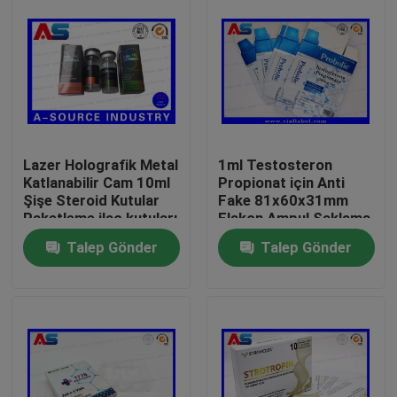
Lazer Holografik Metal
1ml Testosteron
Katlanabilir Cam 10ml
Propionat için Anti
Şişe Steroid Kutular
Fake 81x60x31mm
Paketleme ilaç kutuları
Flakon Ampul Saklama
etiket
Kutusu
Talep Gönder
Talep Gönder
Ev
Ürünler
Hakkımızda