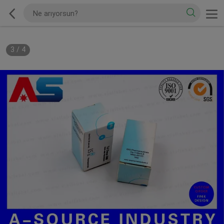
3
/
4