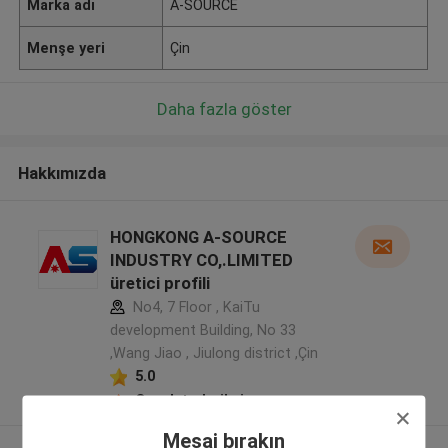
Marka adı
A-SOURCE
Menşe yeri
Çin
Daha fazla göster
Hakkımızda
HONGKONG A-SOURCE
INDUSTRY CO,.LIMITED
üretici profili
No4, 7 Floor , KaiTu
development Building, No 33
,Wang Jiao , Jiulong district ,Çin
5.0
Onaylı tedarikçi
Mesaj bırakın