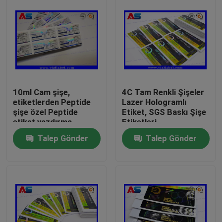
10ml Cam şişe,
4C Tam Renkli Şişeler
etiketlerden Peptide
Lazer Hologramlı
şişe özel Peptide
Etiket, SGS Baskı Şişe
etiket yazdırma
Etiketleri
Talep Gönder
Talep Gönder
Ev
Ürünler
Hakkımızda