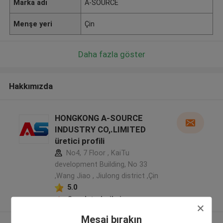
Marka adı
A-SOURCE
Menşe yeri
Çin
Daha fazla göster
Hakkımızda
HONGKONG A-SOURCE
INDUSTRY CO,.LIMITED
üretici profili
No4, 7 Floor , KaiTu
development Building, No 33
,Wang Jiao , Jiulong district ,Çin
5.0
Onaylı tedarikçi
Mesaj bırakın