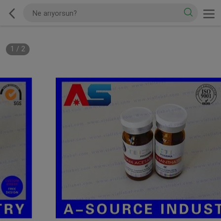
1
/
2