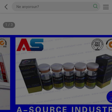
1
/
3