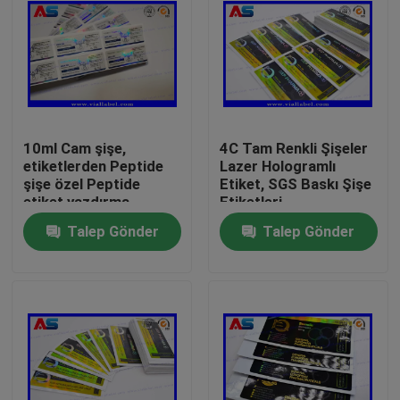
10ml Cam şişe,
4C Tam Renkli Şişeler
etiketlerden Peptide
Lazer Hologramlı
şişe özel Peptide
Etiket, SGS Baskı Şişe
etiket yazdırma
Etiketleri
Talep Gönder
Talep Gönder
Ev
Ürünler
Hakkımızda