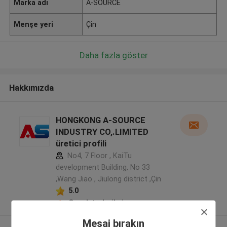
Marka adı
A-SOURCE
Menşe yeri
Çin
Daha fazla göster
Hakkımızda
HONGKONG A-SOURCE
INDUSTRY CO,.LIMITED
üretici profili
No4, 7 Floor , KaiTu
development Building, No 33
,Wang Jiao , Jiulong district ,Çin
5.0
Onaylı tedarikçi
Mesaj bırakın