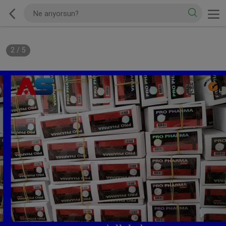
2
/
5