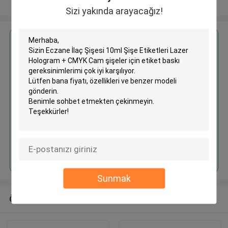
Daha fazla göster
Sizi yakında arayacağız!
En İyi Fiyatı Alın
Eczane İlaç Şişesi 10ml Şişe
Etiketleri Lazer Hologram +
CMYK Cam şişeler için etiket
baskı
Devam et
Sunmak
Önerilen Ürünler