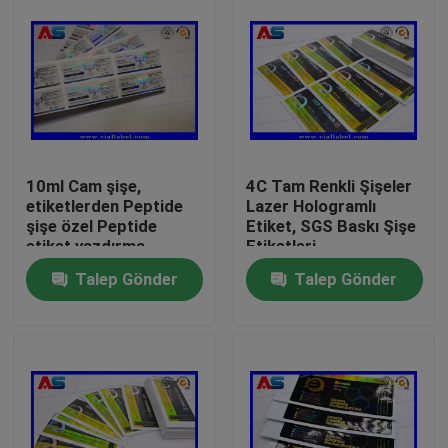
10ml Cam şişe,
4C Tam Renkli Şişeler
etiketlerden Peptide
Lazer Hologramlı
şişe özel Peptide
Etiket, SGS Baskı Şişe
etiket yazdırma
Etiketleri
Talep Gönder
Talep Gönder
Ev
Ürünler
Hakkımızda