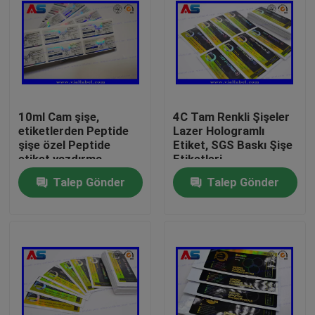
10ml Cam şişe,
4C Tam Renkli Şişeler
etiketlerden Peptide
Lazer Hologramlı
şişe özel Peptide
Etiket, SGS Baskı Şişe
etiket yazdırma
Etiketleri
Talep Gönder
Talep Gönder
Ev
Ürünler
Hakkımızda