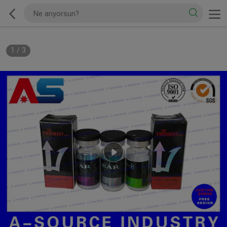
1
/
3