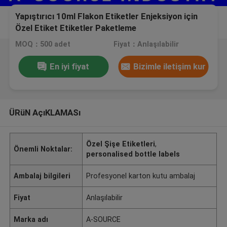
Yapıştırıcı 10ml Flakon Etiketler Enjeksiyon için
Özel Etiket Etiketler Paketleme
MOQ：500 adet
Fiyat：Anlaşılabilir
En iyi fiyat
Bizimle iletişim kur
ÜRüN AçıKLAMASı
Özel Şişe Etiketleri
,
Önemli Noktalar:
personalised bottle labels
Ambalaj bilgileri
Profesyonel karton kutu ambalaj
Fiyat
Anlaşılabilir
Marka adı
A-SOURCE