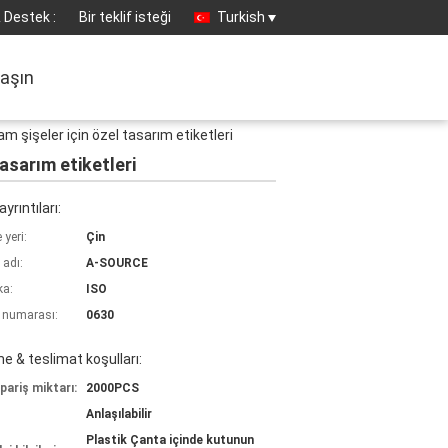
 Destek :
Bir teklif isteği
Turkish
laşın
m şişeler için özel tasarım etiketleri
asarım etiketleri
yrıntıları:
yeri:
Çin
 adı:
A-SOURCE
ka:
ISO
 numarası:
0630
 & teslimat koşulları:
pariş miktarı:
2000PCS
Anlaşılabilir
Plastik Çanta içinde kutunun