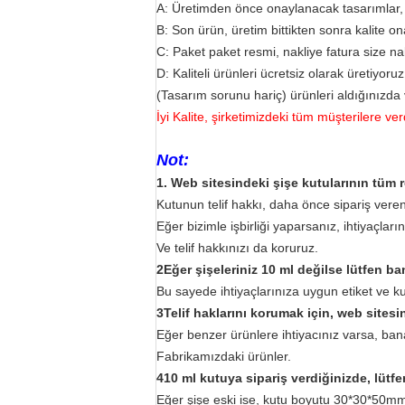
A: Üretimden önce onaylanacak tasarımlar,
B: Son ürün, üretim bittikten sonra kalite on
C: Paket paket resmi, nakliye fatura size na
D: Kaliteli ürünleri ücretsiz olarak üretiyoruz
(Tasarım sorunu hariç) ürünleri aldığınızda 
İyi Kalite, şirketimizdeki tüm müşterilere ve
Not:
1. Web sitesindeki şişe kutularının tüm re
Kutunun telif hakkı, daha önce sipariş vere
Eğer bizimle işbirliği yaparsanız, ihtiyaçla
Ve telif hakkınızı da koruruz.
2Eğer şişeleriniz 10 ml değilse lütfen ba
Bu sayede ihtiyaçlarınıza uygun etiket ve ku
3Telif haklarını korumak için, web sites
Eğer benzer ürünlere ihtiyacınız varsa, ba
Fabrikamızdaki ürünler.
410 ml kutuya sipariş verdiğinizde, lü
Eğer şişe eski ise, kutu boyutu 30*30*50mm