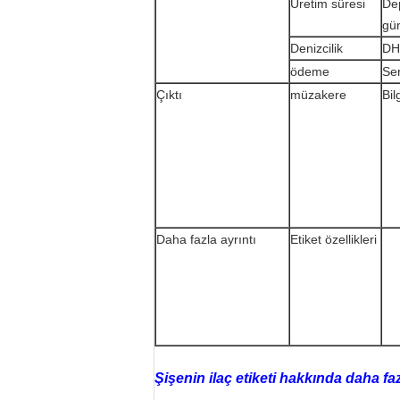
Üretim süresi
Dep
gü
Denizcilik
DH
ödeme
Se
Çıktı
müzakere
Bil
Daha fazla ayrıntı
Etiket özellikleri
Şişenin ilaç etiketi hakkında daha faz