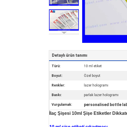
Detaylı ürün tanımı
Türü:
10 ml etiket
Boyut:
Özel boyut
Renkler:
lazer hologramı
Baskı:
parlak lazer hologramı
personalised bottle la
Vurgulamak:
İlaç Şişesi 10ml Şişe Etiketler Dikk
10 ml şişe etiketi çıkartması