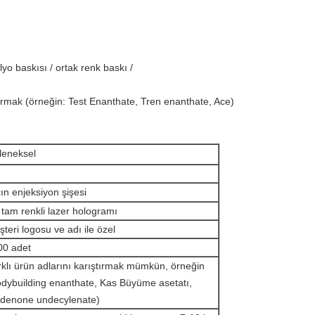
yo baskısı / ortak renk baskı /
tırmak (örneğin: Test Enanthate, Tren enanthate, Ace)
leneksel
cın enjeksiyon şişesi
tam renkli lazer hologramı
teri logosu ve adı ile özel
00 adet
klı ürün adlarını karıştırmak mümkün, örneğin
dybuilding enanthate, Kas Büyüme asetatı,
ldenone undecylenate)