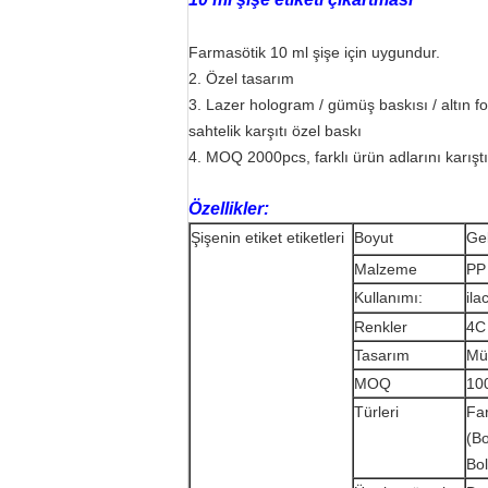
Farmasötik 10 ml şişe için uygundur.
2. Özel tasarım
3. Lazer hologram / gümüş baskısı / altın fol
sahtelik karşıtı özel baskı
4. MOQ 2000pcs, farklı ürün adlarını karış
Özellikler:
Şişenin etiket etiketleri
Boyut
Ge
Malzeme
PP
Kullanımı:
ila
Renkler
4C 
Tasarım
Müş
MOQ
10
Türleri
Far
(Bo
Bo