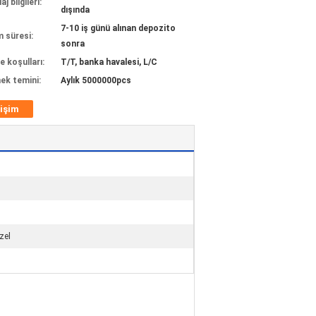
j bilgileri:
dışında
7-10 iş günü alınan depozito
m süresi:
sonra
 koşulları:
T/T, banka havalesi, L/C
ek temini:
Aylık 5000000pcs
tişim
zel