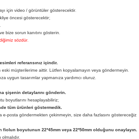
ayı için video / görüntüler gösterecektir.
kliye öncesi gösterecektir;
.
ve bize sorun kanıtını gösterin.
rdiğimiz sözdür.
simleri referansınız içindir.
n eski müşterilerime aittir. Lütfen kopyalamayın veya göndermeyin.
rınıza uygun tasarımlar yapmanıza yardımcı oluruz.
na şişenin detaylarını gönderin.
tu boyutlarını hesaplayabiliriz;
inde tüm ürünleri göstermedik.
na e-posta göndermekten çekinmeyin, size daha fazlasını göstereceğiz
tfen fiolun boyutunun 22*45mm veya 22*50mm olduğunu onaylayın.
 olmalıdır.