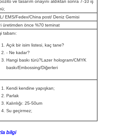
ozito ve tasarım onayını aldıktan sonra 7-10 iş
nü;
L/ EMS/Fedex/China post/ Deniz Gemisi
ri üretimden önce %70 teminat
gi tabanı:
Açık bir isim listesi, kaç tane?
- Ne kadar?
Hangi baskı türü?Lazer hologram/CMYK
baskı/Embossing/Diğerleri
Kendi kendine yapışkan;
Parlak
Kalınlığı: 25-50um
Su geçirmez;
la bilgi