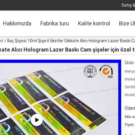
Satış &
Hakkımızda
Fabrika turu
Kalite kontrol
Bize U
ri
İlaç Şişesi 10ml Şişe Etiketler Dikkate Alıcı Hologram Lazer Baskı Ca
kkate Alıcı Hologram Lazer Baskı Cam şişeler için özel t
Ürün a
Menşe 
Marka
Sertifi
Model
Ödeme
Min si
Fiyat: