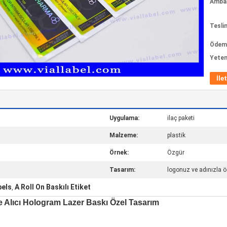
Ambala
Tesli
Ödeme
Yeten
İle
Uygulama:
ilaç paketi
Malzeme:
plastik
Örnek:
Özgür
Tasarım:
logonuz ve adınızla ö
bels
A Roll On Baskılı Etiket
,
ate Alıcı Hologram Lazer Baskı Özel Tasarım