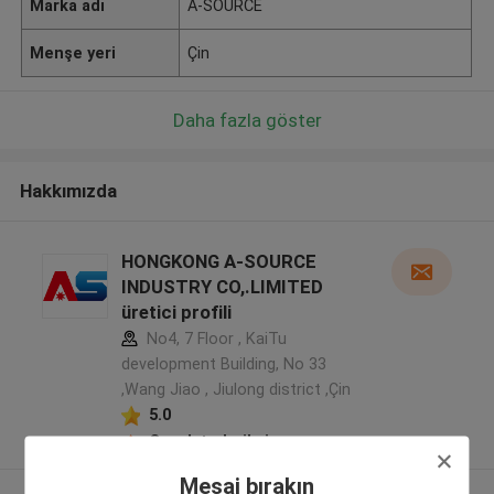
Marka adı
A-SOURCE
Menşe yeri
Çin
Daha fazla göster
Hakkımızda
HONGKONG A-SOURCE
INDUSTRY CO,.LIMITED
üretici profili
No4, 7 Floor , KaiTu
development Building, No 33
,Wang Jiao , Jiulong district ,Çin
5.0
Onaylı tedarikçi
Mesaj bırakın