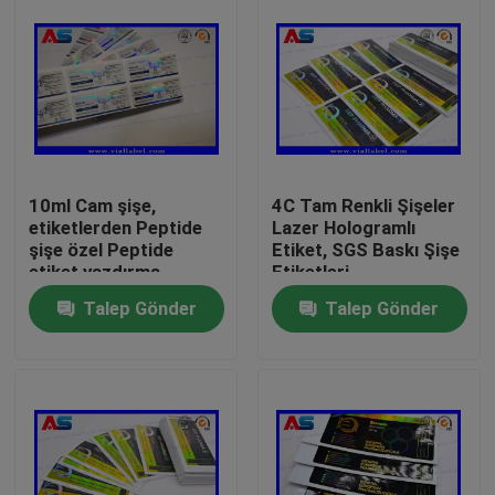
10ml Cam şişe,
4C Tam Renkli Şişeler
etiketlerden Peptide
Lazer Hologramlı
şişe özel Peptide
Etiket, SGS Baskı Şişe
etiket yazdırma
Etiketleri
Talep Gönder
Talep Gönder
Ev
Ürünler
Hakkımızda