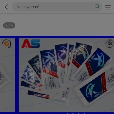
2
/
5