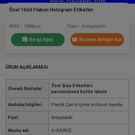
Özel 10ml Flakon Hologram Etiketler
MOQ：1000pcs
Fiyat：Anlaşılabilir
En iyi fiyat
Bizimle iletişim kur
ÜRüN AçıKLAMASı
Özel Şişe Etiketleri
,
Önemli Noktalar:
personalised bottle labels
Ambalaj bilgileri
Plastik Çanta içinde kutunun dışında
Fiyat
Anlaşılabilir
Marka adı
A-SOURCE