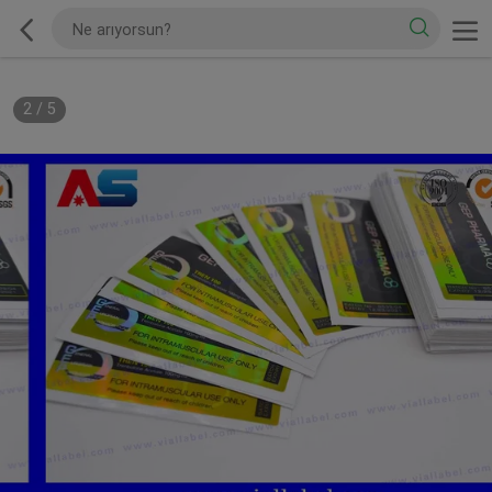
2
/
5