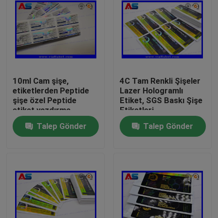
10ml Cam şişe,
4C Tam Renkli Şişeler
etiketlerden Peptide
Lazer Hologramlı
şişe özel Peptide
Etiket, SGS Baskı Şişe
etiket yazdırma
Etiketleri
Talep Gönder
Talep Gönder
Ev
Ürünler
Hakkımızda