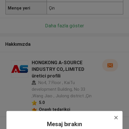
Menşe yeri
Çin
Daha fazla göster
Hakkımızda
HONGKONG A-SOURCE
INDUSTRY CO,.LIMITED
üretici profili
No4, 7 Floor , KaiTu
development Building, No 33
,Wang Jiao , Jiulong district ,Çin
5.0
Onaylı tedarikçi
Mesaj bırakın
Daha fazla göster