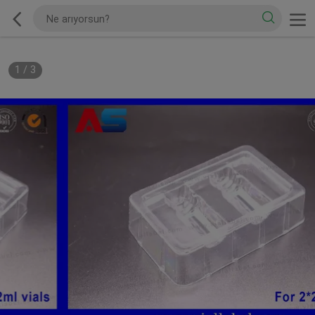
1
/
3