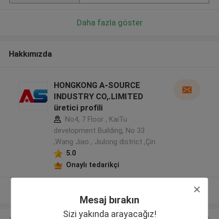
Daha fazla göster
Hakkımızda
HONGKONG A-SOURCE
INDUSTRY CO,.LIMITED
üretici profili
No4, 7 Floor , KaiTu
development Building, No 33
,Wang Jiao , Jiulong district ,Çin
5.0
Onaylı tedarikçi
Daha fazla göster
Mesaj bırakın
Sizi yakında arayacağız!