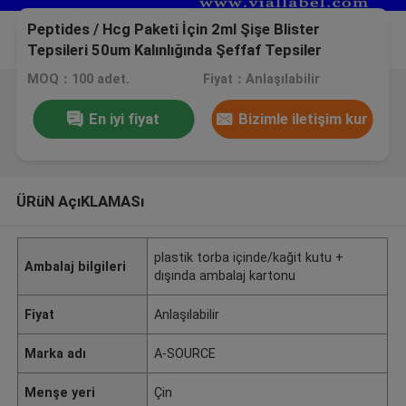
Peptides / Hcg Paketi İçin 2ml Şişe Blister
Tepsileri 50um Kalınlığında Şeffaf Tepsiler
MOQ：100 adet.
Fiyat：Anlaşılabilir
En iyi fiyat
Bizimle iletişim kur
ÜRüN AçıKLAMASı
plastik torba içinde/kağit kutu +
Ambalaj bilgileri
dışında ambalaj kartonu
Fiyat
Anlaşılabilir
Marka adı
A-SOURCE
Menşe yeri
Çin