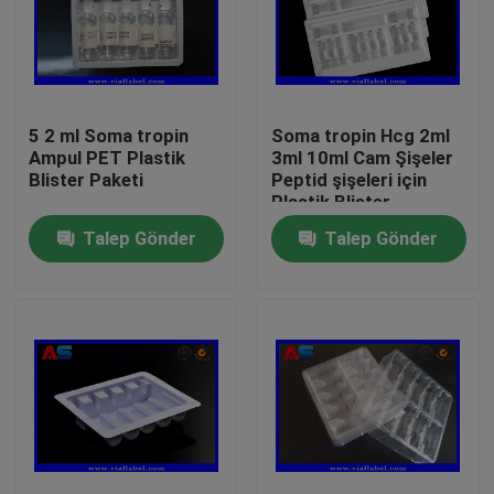
5 2 ml Soma tropin
Soma tropin Hcg 2ml
Ampul PET Plastik
3ml 10ml Cam Şişeler
Blister Paketi
Peptid şişeleri için
Plastik Blister
Ambalajı
Talep Gönder
Talep Gönder
Ev
Ürünler
Hakkımızda