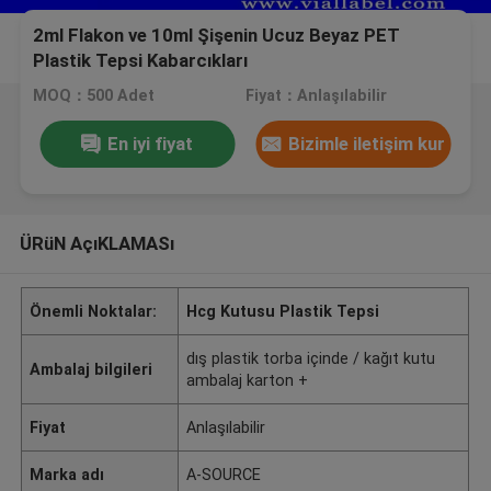
2ml Flakon ve 10ml Şişenin Ucuz Beyaz PET
Plastik Tepsi Kabarcıkları
MOQ：500 Adet
Fiyat：Anlaşılabilir
En iyi fiyat
Bizimle iletişim kur
ÜRüN AçıKLAMASı
Önemli Noktalar:
Hcg Kutusu Plastik Tepsi
dış plastik torba içinde / kağıt kutu
Ambalaj bilgileri
ambalaj karton +
Fiyat
Anlaşılabilir
Marka adı
A-SOURCE