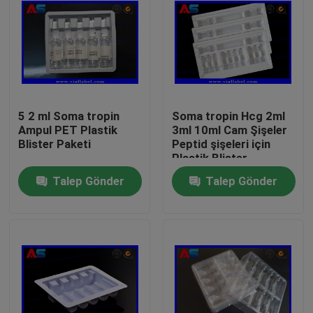
5 2 ml Soma tropin
Soma tropin Hcg 2ml
Ampul PET Plastik
3ml 10ml Cam Şişeler
Blister Paketi
Peptid şişeleri için
Plastik Blister
Ambalajı
Talep Gönder
Talep Gönder
Ev
Ürünler
Hakkımızda