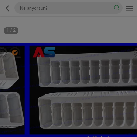
1
/
2