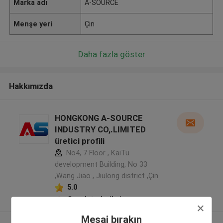
Marka adı
A-SOURCE
Menşe yeri
Çin
Daha fazla göster
Hakkımızda
HONGKONG A-SOURCE
INDUSTRY CO,.LIMITED
üretici profili
No4, 7 Floor , KaiTu
development Building, No 33
,Wang Jiao , Jiulong district ,Çin
5.0
Onaylı tedarikçi
Mesaj bırakın