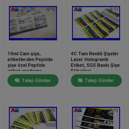
10ml Cam şişe,
4C Tam Renkli Şişeler
etiketlerden Peptide
Lazer Hologramlı
şişe özel Peptide
Etiket, SGS Baskı Şişe
etiket yazdırma
Etiketleri
Talep Gönder
Talep Gönder
Ev
Ürünler
Hakkımızda