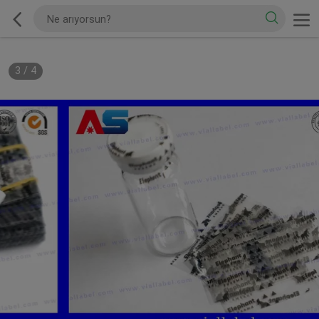
3
/
4