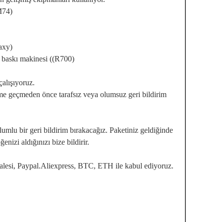
M74)
axy)
 baskı makinesi ((R700)
alışıyoruz.
şime geçmeden önce tarafsız veya olumsuz geri bildirim
umlu bir geri bildirim bırakacağız. Paketiniz geldiğinde
enizi aldığınızı bize bildirir.
lesi, Paypal.Aliexpress, BTC, ETH ile kabul ediyoruz.