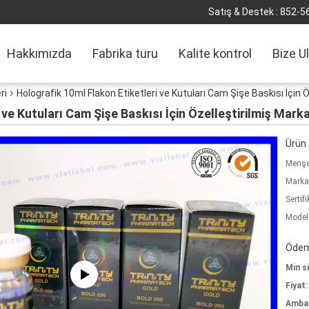
Satış & Destek :
852-5
Hakkımızda
Fabrika turu
Kalite kontrol
Bize U
ri
Holografik 10ml Flakon Etiketleri ve Kutuları Cam Şişe Baskısı İçin 
 ve Kutuları Cam Şişe Baskısı İçin Özelleştirilmiş Mark
Ürün a
Menşe 
Marka
Sertifi
Model
Ödeme
Min si
Fiyat:
Ambala