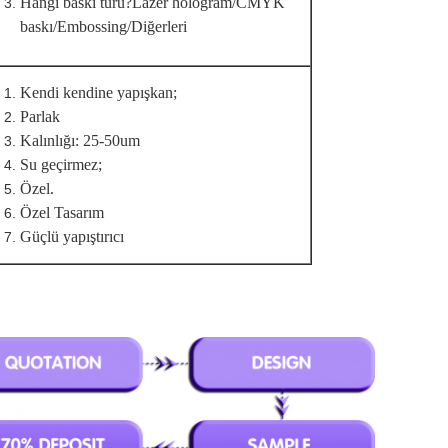
Hangi baskı türü?Lazer hologram/CMYK
baskı/Embossing/Diğerleri
Kendi kendine yapışkan;
Parlak
Kalınlığı: 25-50um
Su geçirmez;
Özel.
Özel Tasarım
Güçlü yapıştırıcı