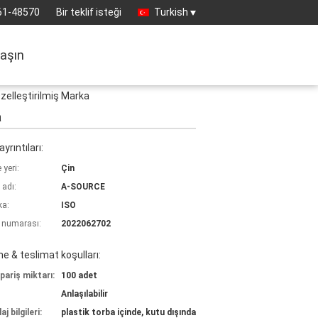
61-48570
Bir teklif isteği
Turkish
laşın
Özelleştirilmiş Marka
a
yrıntıları:
yeri:
Çin
 adı:
A-SOURCE
ka:
ISO
 numarası:
2022062702
 & teslimat koşulları:
pariş miktarı:
100 adet
Anlaşılabilir
j bilgileri:
plastik torba içinde, kutu dışında