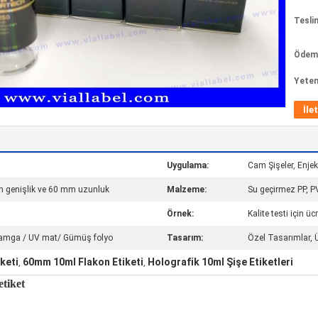
Tesli
Ödeme
Yeten
İle
Uygulama:
Cam Şişeler, Enjeks
mm genişlik ve 60 mm uzunluk
Malzeme:
Su geçirmez PP, PV
Örnek:
Kalite testi için üc
 damga / UV mat/ Gümüş folyo
Tasarım:
Özel Tasarımlar, 
keti
60mm 10ml Flakon Etiketi
Holografik 10ml Şişe Etiketleri
,
,
etiket