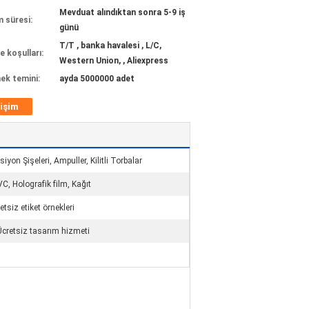
Mevduat alındıktan sonra 5-9 iş
m süresi:
günü
T/T , banka havalesi , L/C,
 koşulları:
Western Union, , Aliexpress
ek temini:
ayda 5000000 adet
tişim
iyon Şişeleri, Ampuller, Kilitli Torbalar
C, Holografik film, Kağıt
retsiz etiket örnekleri
Ücretsiz tasarım hizmeti