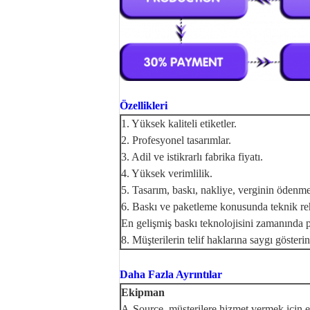
Özellikleri
1. Yüksek kaliteli etiketler.
2. Profesyonel tasarımlar.
3. Adil ve istikrarlı fabrika fiyatı.
4. Yüksek verimlilik.
5. Tasarım, baskı, nakliye, verginin ödenm
6. Baskı ve paketleme konusunda teknik re
En gelişmiş baskı teknolojisini zamanında p
8. Müşterilerin telif haklarına saygı gösteri
Daha Fazla Ayrıntılar
Ekipman
A-Source, müşterilere hizmet vermek için e