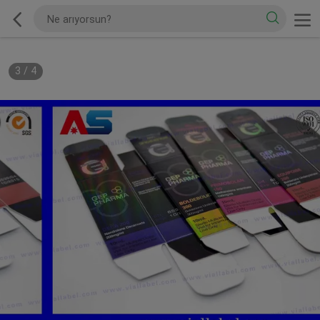
3
/
4