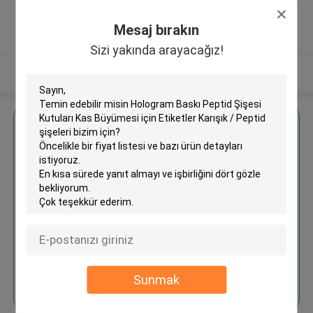
,Wang Jiao , Jiulong district ,Çin
5.0
Mesaj bırakın
Onaylı tedarikçi
Sizi yakında arayacağız!
Daha fazla göster
En İyi Fiyatı Alın
Hologram Baskı Peptid Şişesi
Kutuları Kas Büyümesi için
Etiketler Karışık / Peptid şişeleri
Devam et
Sunmak