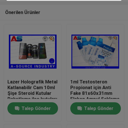
Önerilen Ürünler
Lazer Holografik Metal
1ml Testosteron
Katlanabilir Cam 10ml
Propionat için Anti
Ev
Şişe Steroid Kutular
Fake 81x60x31mm
Paketleme ilaç kutuları
Flakon Ampul Saklama
etiket
Kutusu
Talep Gönder
Talep Gönder
Ürünler
Hakkımızda