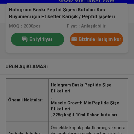
Hologram Baskı Peptid Şişesi Kutuları Kas
Büyümesi için Etiketler Karışık / Peptid şişeleri
MOQ：2000pcs
Fiyat：Anlaşılabilir
En iyi fiyat
Bizimle iletişim kur
ÜRüN AçıKLAMASı
Hologram Baskı Peptide Şişe
Etiketleri
,
Önemli Noktalar:
Muscle Growth Mix Peptide Şişe
Etiketleri
,
325g kağıt 10ml flakon kutuları
Öncelikle köpük paketlenmiş, ve sonra
Ambalaj bilgileri
dış ambalaj için güçlü karton kutu ile