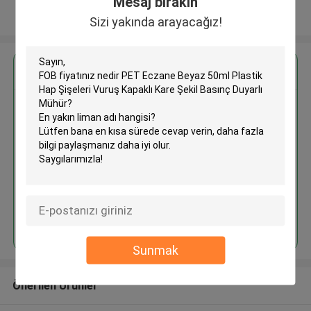
Mesaj bırakın
Daha fazla göster
Sizi yakında arayacağız!
En İyi Fiyatı Alın
PET Eczane Beyaz 50ml Plastik
Hap Şişeleri Vuruş Kapaklı Kare
Şekil Basınç Duyarlı Mühür
Devam et
Sunmak
Önerilen Ürünler