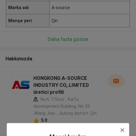
Marka adı
A-source
Menşe yeri
Çin
Daha fazla göster
Hakkımızda
HONGKONG A-SOURCE
INDUSTRY CO,.LIMITED
üretici profili
No4, 7 Floor , KaiTu
development Building, No 33
,Wang Jiao , Jiulong district ,Çin
5.0
Onaylı tedarikçi