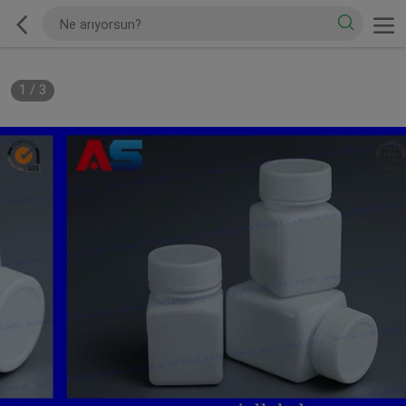
1
/
3