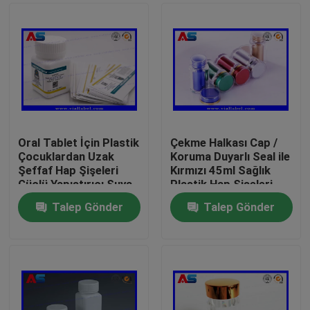
Oral Tablet İçin Plastik
Çekme Halkası Cap /
Çocuklardan Uzak
Koruma Duyarlı Seal ile
Şeffaf Hap Şişeleri
Kırmızı 45ml Sağlık
Güçlü Yapıştırıcı Suya
Plastik Hap Şişeleri
Dayanıklı
Talep Gönder
Talep Gönder
Ev
Ürünler
Hakkımızda