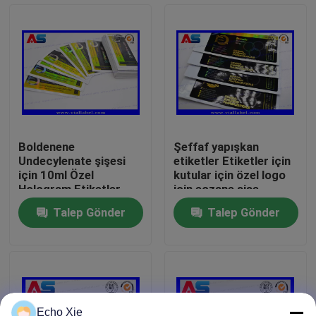
Fabrika turu
Kalite kontrol
Bize Ulaşın
Boldenene
Şeffaf yapışkan
Undecylenate şişesi
etiketler Etiketler için
Bir teklif isteği
için 10ml Özel
kutular için özel logo
Hologram Etiketler
için eczane şişe
Güçlü yapışkan 10ml
ambalajı için şişe
Talep Gönder
Talep Gönder
Şişe Etiketleri
ambalajı
10 mL Flakon Etiketleri
Hologram Lazer Etkisi
Özel Boyut
10ml Flakon Kutuları
Küçük Şişe Etiketleri
Echo Xie