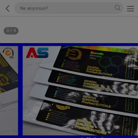
3
/
4