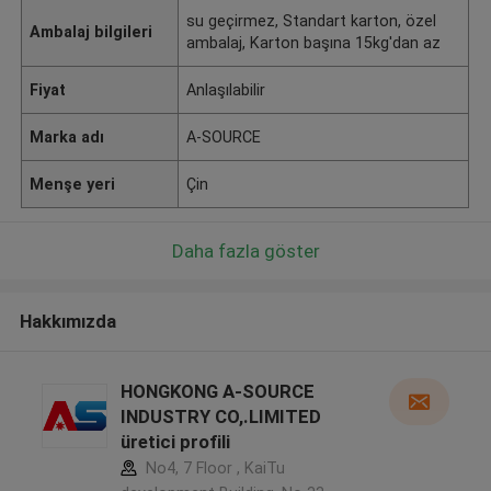
su geçirmez, Standart karton, özel
Ambalaj bilgileri
ambalaj, Karton başına 15kg'dan az
Fiyat
Anlaşılabilir
Marka adı
A-SOURCE
Menşe yeri
Çin
Daha fazla göster
Hakkımızda
HONGKONG A-SOURCE
INDUSTRY CO,.LIMITED
üretici profili
No4, 7 Floor , KaiTu