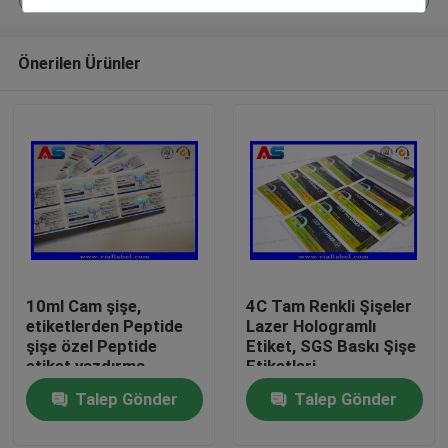
Önerilen Ürünler
10ml Cam şişe,
4C Tam Renkli Şişeler
Ev
etiketlerden Peptide
Lazer Hologramlı
şişe özel Peptide
Etiket, SGS Baskı Şişe
etiket yazdırma
Etiketleri
Ürünler
Talep Gönder
Talep Gönder
Hakkımızda