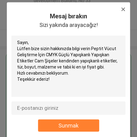
development Building, No 33
,Wang Jiao , Jiulong district ,Çin
Mesaj bırakın
5.0
Onaylı tedarikçi
Sizi yakında arayacağız!
Daha fazla göster
En İyi Fiyatı Alın
Peptit Vücut Geliştirme İçin
CMYK Güçlü Yapışkanlı Yapışkan
Etiketler Cam Şişeler kendinden
yapışkanlı etiketler
Sunmak
Devam et