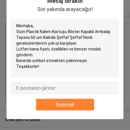
Mesaj bırakın
Daha fazla göster
Sizi yakında arayacağız!
En İyi Fiyatı Alın
Plastik Kalem Kartuşu Blister
Kapaklı Ambalaj Tepsisi 60 um
Kalınlık Şeffaf Şeffaf Renk
Devam et
Sunmak
Önerilen Ürünler