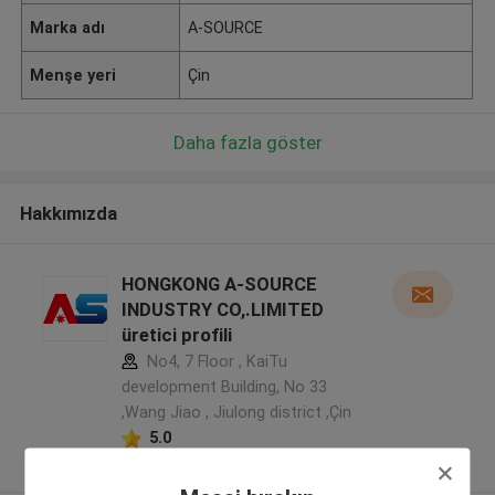
Marka adı
A-SOURCE
Menşe yeri
Çin
Daha fazla göster
Hakkımızda
HONGKONG A-SOURCE
INDUSTRY CO,.LIMITED
üretici profili
No4, 7 Floor , KaiTu
development Building, No 33
,Wang Jiao , Jiulong district ,Çin
5.0
Onaylı tedarikçi