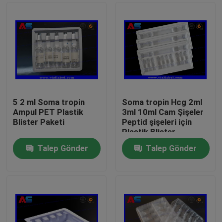
5 2 ml Soma tropin
Soma tropin Hcg 2ml
Ampul PET Plastik
3ml 10ml Cam Şişeler
Blister Paketi
Peptid şişeleri için
Plastik Blister
Ambalajı
Talep Gönder
Talep Gönder
Ev
Ürünler
Hakkımızda