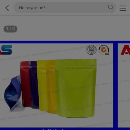
1
/
3