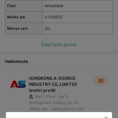
Fiyat
Anlaşılabilir
Marka adı
A-SOURCE
Menşe yeri
Çin
Daha fazla göster
Hakkımızda
HONGKONG A-SOURCE
INDUSTRY CO,.LIMITED
üretici profili
No4, 7 Floor , KaiTu
development Building, No 33
,Wang Jiao , Jiulong district ,Çin
5.0