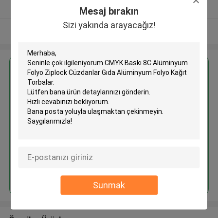
Onaylı tedarikçi
Mesaj bırakın
Sizi yakında arayacağız!
Daha fazla göster
En İyi Fiyatı Alın
CMYK Baskı 8C Alüminyum Folyo
Ziplock Cüzdanlar Gıda
Alüminyum Folyo Kağıt Torbalar
Devam et
Sunmak