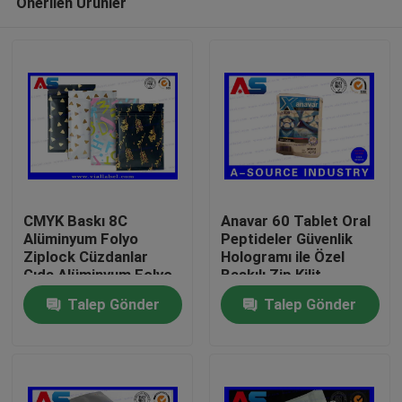
Önerilen Ürünler
CMYK Baskı 8C
Anavar 60 Tablet Oral
Alüminyum Folyo
Peptideler Güvenlik
Ziplock Cüzdanlar
Hologramı ile Özel
Gıda Alüminyum Folyo
Baskılı Zip Kilit
Ev
Kağıt Torbalar
Alüminyum Plastik
Talep Gönder
Talep Gönder
Torbalar Baskı
Ürünler
Hakkımızda