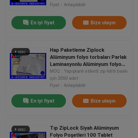
Fiyat：Anlaşılabilir
Fabrika turu
En iyi fiyat
Bize ulaşın
Kalite kontrol
Hap Paketleme Ziplock
Bize Ulaşın
Alüminyum folyo torbaları Parlak
Laminasyonlu Alüminyum folyo
torbaları Özel Boyut
MOQ：Yapışkanlı etiketli zip-kilitli baskı
Bir teklif isteği
için 2000 adet
Fiyat：Anlaşılabilir
10 mL Flakon Etiketleri
En iyi fiyat
Bize ulaşın
10ml Flakon Kutuları
Tıp ZipLock Siyah Alüminyum
Küçük Şişe Etiketleri
Folyo Poşetleri 100 Tablet