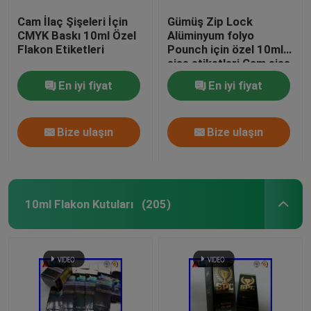
Cam İlaç Şişeleri İçin
Gümüş Zip Lock
CMYK Baskı 10ml Özel
Alüminyum folyo
Flakon Etiketleri
Pounch için özel 10ml
şişe etiketleri Cam şişe
etiketleri baskı
En iyi fiyat
En iyi fiyat
Bize ulaşın
Bize ulaşın
10ml Flakon Kutuları
(205)