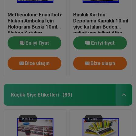
Methenolone Enanthate
Baskılı Karton
Flakon Ambalajı İçin
Depolama Kapaklı 10 ml
Hologram Baskı 10ml
şişe kutuları Beden
Flakon Kutuları
geliştirme jelleri Altın
folyo ambalaj Altın
En iyi fiyat
En iyi fiyat
folyo / hologram etkisi
Bize ulaşın
Bize ulaşın
Küçük Şişe Etiketleri
(89)