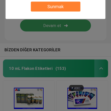
Sunmak
Özel Kozmetik Etiketleri
Farmasötik Cam Ampuller
hap şişe etiketi
BİZDEN DİĞER KATEGORİLER
Manuel Flakon kıvırıcı
10 mL Flakon Etiketleri
(153)
Özel Broşür Baskısı
Alışveriş Kağıt Torbası