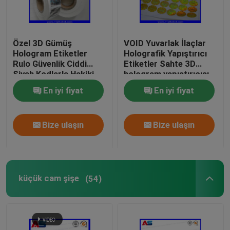
Özel 3D Gümüş
VOID Yuvarlak İlaçlar
Hologram Etiketler
Holografik Yapıştırıcı
Rulo Güvenlik Ciddi
Etiketler Sahte 3D
Siyah Kodlarla Hakiki
hologram yapıştırıcısı
holografik güvenlik
En iyi fiyat
En iyi fiyat
etiketleri
Bize ulaşın
Bize ulaşın
küçük cam şişe
(54)