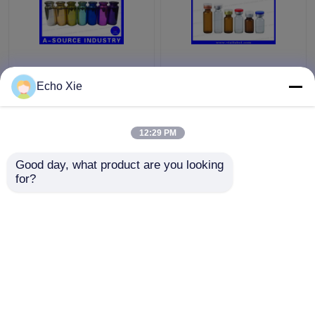
Renkli Küçük Cam
Eczane Yağları ve
şişeler Şişeler
Sıvıları Saklamak için
Echo Xie
Kabartma, 10ml Cam
Küçük Cam Flakon
Damlalık Şişeler
1ml/2ml/3ml/5ml /10ml
12:29 PM
En iyi fiyat
En iyi fiyat
Good day, what product are you looking 
for?
Bize ulaşın
Bize ulaşın
Daha fazla göster
Ana sayfa
Hakkımızda
Bize ulaşın
Desktop Site
Site Haritası
Privacy Policy