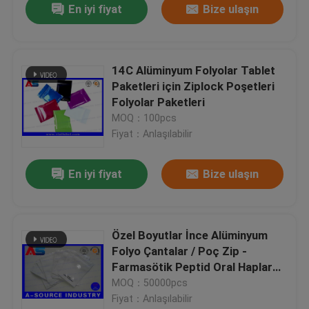
En iyi fiyat
Bize ulaşın
14C Alüminyum Folyolar Tablet
Paketleri için Ziplock Poşetleri
Folyolar Paketleri
MOQ：100pcs
Fiyat：Anlaşılabilir
En iyi fiyat
Bize ulaşın
Özel Boyutlar İnce Alüminyum
Folyo Çantalar / Poç Zip -
Farmasötik Peptid Oral Haplar
için Kilit
MOQ：50000pcs
Fiyat：Anlaşılabilir