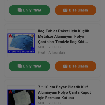
En iyi fiyat
Bize ulaşın
İlaç Tablet Paketi İçin Küçük
Metalize Alüminyum Folyo
Çantaları Temizle İlaç Kılıfı
alüminyum folyo kilitli torba
MOQ：200PCS
Fiyat：Anlaşılabilir
En iyi fiyat
Bize ulaşın
Ev
7 * 10 cm Beyaz Plastik Kılıf
Ürünler
Alüminyum Folyo Çanta Kaput
için Fermuar Kutusu
Hakkımızda
MOQ：200PCS