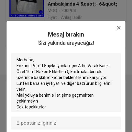
Ambalajında ​​4 &quot;- 6&quot;
MOQ：200PCS
Özel Holografik Etiketler
Fiyat：Anlaşılabilir
Mesaj bırakın
küçük cam şişe
En iyi fiyat
Bize ulaşın
Sizi yakında arayacağız!
Kapağı kapalı çevirin
Daha fazla göster
Plastik şişeler hap
Mesaj bırakın
İlaç ambalaj kutusu
Sizi yakında arayacağız!
Alüminyum folyo Çantalar
Plastik blister ambalaj