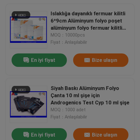
Islaklığa dayanıklı fermuar kilitli
6*9cm Alüminyum folyo poşet
alüminyum folyo fermuar kilitli
poşet
MOQ：10000pcs
Fiyat：Anlaşılabilir
En iyi fiyat
Bize ulaşın
Siyah Baskı Alüminyum Folyo
Çanta 10 ml şişe için
Androgenics Test Cyp 10 ml şişe
MOQ：1000 adet
Fiyat：Anlaşılabilir
En iyi fiyat
Bize ulaşın