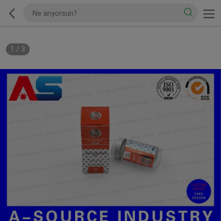
1
/
3