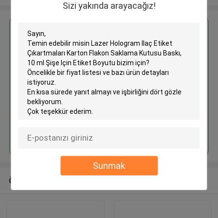
Sizi yakında arayacağız!
En İyi Fiyatı Alın
Lazer Hologram Ilaç Etiket
Çıkartmaları Karton Flakon
Saklama Kutusu Baskı, 10 ml
Şişe Için Etiket Boyutu
Devam et
Sunmak
Önerilen Ürünler