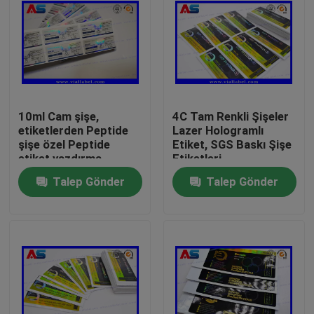
10ml Cam şişe,
4C Tam Renkli Şişeler
etiketlerden Peptide
Lazer Hologramlı
şişe özel Peptide
Etiket, SGS Baskı Şişe
etiket yazdırma
Etiketleri
Talep Gönder
Talep Gönder
Ev
Ürünler
Hakkımızda