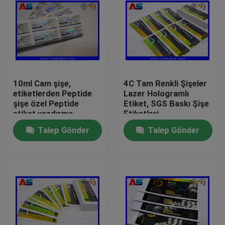
10ml Cam şişe,
4C Tam Renkli Şişeler
etiketlerden Peptide
Lazer Hologramlı
şişe özel Peptide
Etiket, SGS Baskı Şişe
etiket yazdırma
Etiketleri
Talep Gönder
Talep Gönder
Ev
Ürünler
Hakkımızda