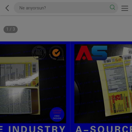
1
/
3