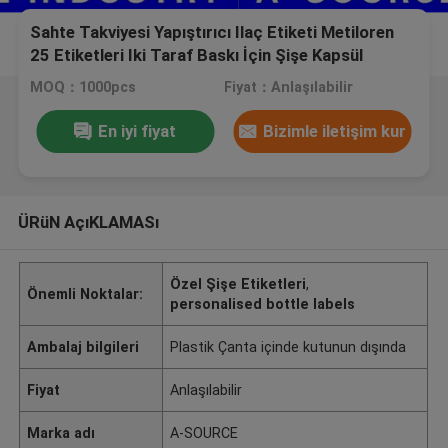
Sahte Takviyesi Yapıştırıcı Ilaç Etiketi Metiloren
25 Etiketleri Iki Taraf Baskı İçin Şişe Kapsül
Şişeleri
MOQ：1000pcs
Fiyat：Anlaşılabilir
En iyi fiyat
Bizimle iletişim kur
ÜRüN AçıKLAMASı
Özel Şişe Etiketleri
,
Önemli Noktalar:
personalised bottle labels
Ambalaj bilgileri
Plastik Çanta içinde kutunun dışında
Fiyat
Anlaşılabilir
Marka adı
A-SOURCE