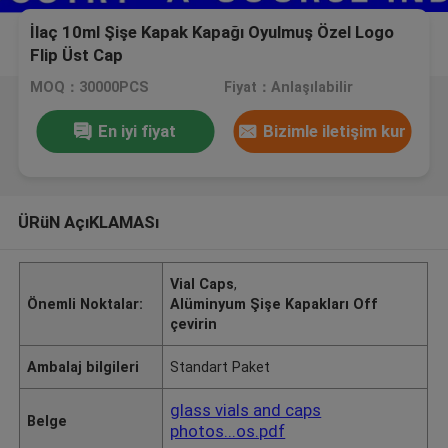
İlaç 10ml Şişe Kapak Kapağı Oyulmuş Özel Logo
Flip Üst Cap
MOQ：30000PCS
Fiyat：Anlaşılabilir
En iyi fiyat
Bizimle iletişim kur
ÜRüN AçıKLAMASı
Vial Caps
,
Önemli Noktalar:
Alüminyum Şişe Kapakları Off
çevirin
Ambalaj bilgileri
Standart Paket
glass vials and caps
Belge
photos...os.pdf