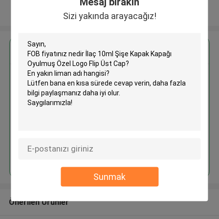
Mesaj bırakın
Daha fazla göster
Sizi yakında arayacağız!
En İyi Fiyatı Alın
İlaç 10ml Şişe Kapak Kapağı
Oyulmuş Özel Logo Flip Üst Cap
Devam et
Sunmak
Önerilen Ürünler