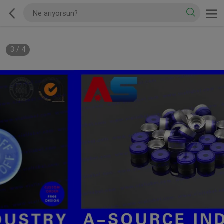
3
/
4