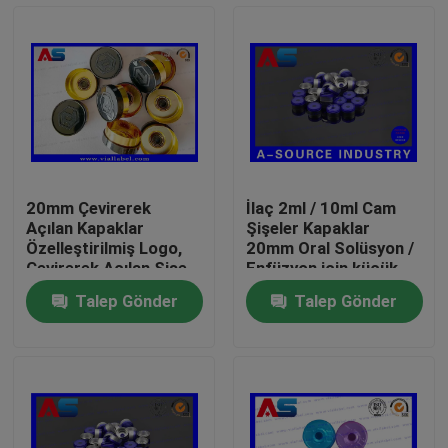
20mm Çevirerek
İlaç 2ml / 10ml Cam
Açılan Kapaklar
Şişeler Kapaklar
Özelleştirilmiş Logo,
20mm Oral Solüsyon /
Çevirerek Açılan Şişe
Enfüzyon için küçük
Kapakları Kazınmış
cam şişe
Talep Gönder
Talep Gönder
Özel Logo MOQ 30000
Ev
adet
Ürünler
Hakkımızda