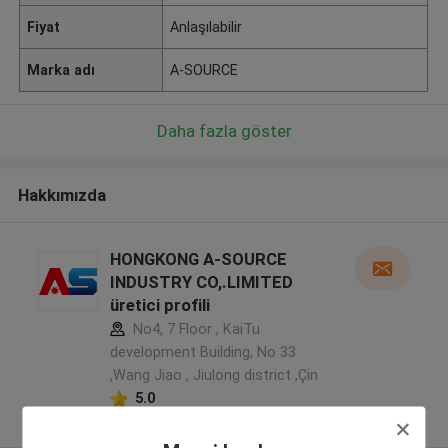
Fiyat
Anlaşılabilir
Marka adı
A-SOURCE
Daha fazla göster
Hakkımızda
HONGKONG A-SOURCE
INDUSTRY CO,.LIMITED
üretici profili
No4, 7 Floor , KaiTu
development Building, No 33
,Wang Jiao , Jiulong district ,Çin
5.0
Onaylı tedarikçi