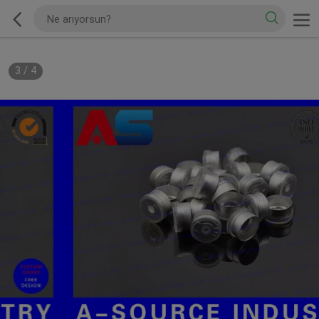
3
/
4