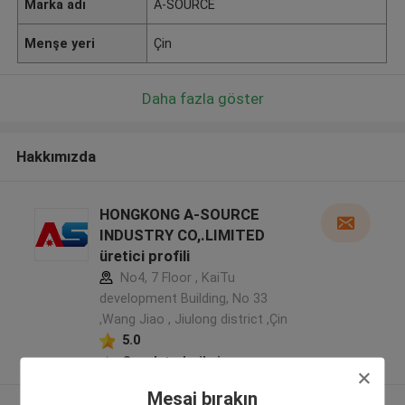
Marka adı
A-SOURCE
Menşe yeri
Çin
Daha fazla göster
Hakkımızda
HONGKONG A-SOURCE
INDUSTRY CO,.LIMITED
üretici profili
No4, 7 Floor , KaiTu
development Building, No 33
,Wang Jiao , Jiulong district ,Çin
5.0
Onaylı tedarikçi
Mesaj bırakın