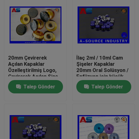
20mm Çevirerek
İlaç 2ml / 10ml Cam
Açılan Kapaklar
Şişeler Kapaklar
Özelleştirilmiş Logo,
20mm Oral Solüsyon /
Çevirerek Açılan Şişe
Enfüzyon için küçük
Kapakları Kazınmış
cam şişe
Talep Gönder
Talep Gönder
Özel Logo MOQ 30000
adet
Ev
Ürünler
Hakkımızda