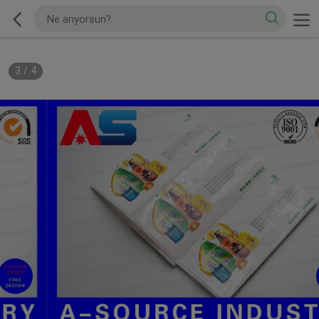
3
/
4