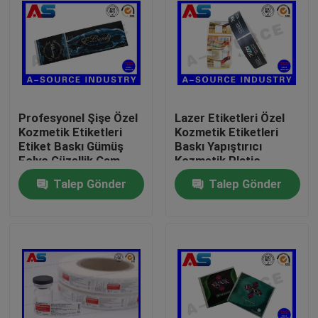
Profesyonel Şişe Özel
Lazer Etiketleri Özel
Kozmetik Etiketleri
Kozmetik Etiketleri
Etiket Baskı Gümüş
Baskı Yapıştırıcı
Folyo Güzellik Cam
Kozmetik Platic
Şişe Etiketi Için
Şişeler İçin
Talep Gönder
Talep Gönder
Özelleştirilmiş Rulo
Etiketleri
Ev
Ürünler
Hakkımızda