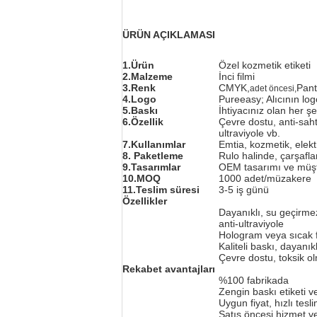
ÜRÜN AÇIKLAMASI
1.Ürün
Özel kozmetik etiketi
2.Malzeme
İnci filmi
3.Renk
CMYK,
Pan
adet öncesi,
4.Logo
Pureeasy; Alıcının log
5.Baskı
İhtiyacınız olan her şe
6.Özellik
Çevre dostu, anti-saht
ultraviyole vb.
7.Kullanımlar
Emtia, kozmetik, elekt
8. Paketleme
Rulo halinde, çarşafla
9.Tasarımlar
OEM tasarımı ve müşte
10.MOQ
1000 adet/müzakere
11.Teslim süresi
3-5 iş günü
Özellikler
Dayanıklı, su geçirmez
anti-ultraviyole
Hologram veya sıcak fo
Kaliteli baskı, dayanıkl
Çevre dostu, toksik 
Rekabet avantajları
%100 fabrikada
Zengin baskı etiketi 
Uygun fiyat, hızlı tes
Satış öncesi hizmet ve