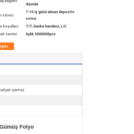
j bilgileri:
dışında
7-10 iş günü alınan depozito
m süresi:
sonra
 koşulları:
T/T, banka havalesi, L/C
ek temini:
Aylık 5000000pcs
tişim
maliyeti içermez
in Gümüş Folyo