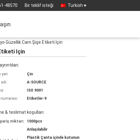
61-48570
Bir teklif isteği
Turkish
laşın
o Güzellik Cam Şişe Etiketi Için
iketi Için
yrıntıları:
yeri:
Çin
 adı:
A-SOURCE
ka:
ISO 9001
 numarası:
Etiketler-9
 & teslimat koşulları:
pariş miktarı:
1000pcs
Anlaşılabilir
Plastik Çanta içinde kutunun