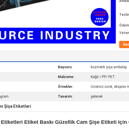
Ambala
Tesli
Ödeme
Yeten
İle
Başvuru:
kozmetik şişe ambalajı
Malzeme:
Kağıt / PP/ PET
Örnekler:
Ücretsiz ücret, ekspres 
logram
Tasarım:
gelenek
vı Şişe Etiketleri
Etiketleri Etiket Baskı Güzellik Cam Şişe Etiketi Iç