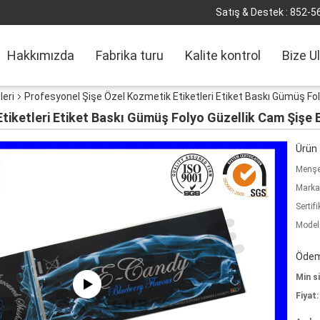
Satış & Destek :
852-5
Hakkımızda
Fabrika turu
Kalite kontrol
Bize U
leri
Profesyonel Şişe Özel Kozmetik Etiketleri Etiket Baskı Gümüş Foly
iketleri Etiket Baskı Gümüş Folyo Güzellik Cam Şişe Et
Ürün a
Menşe 
Marka
Sertifi
Model
Ödeme
Min si
Fiyat: