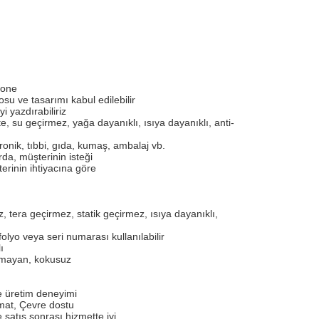
tone
osu ve tasarımı kabul edilebilir
yi yazdırabiliriz
e, su geçirmez, yağa dayanıklı, ısıya dayanıklı, anti-
ronik, tıbbi, gıda, kumaş, ambalaj vb.
rda, müşterinin isteği
rinin ihtiyacına göre
, tera geçirmez, statik geçirmez, ısıya dayanıklı,
lyo veya seri numarası kullanılabilir
ı
olmayan, kokusuz
ve üretim deneyimi
limat, Çevre dostu
 satış sonrası hizmette iyi