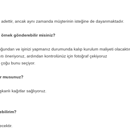
adettir, ancak aynı zamanda müşterinin isteğine de dayanmaktadır.
r örnek gönderebilir misiniz?
ğundan ve işinizi yapmanız durumunda kalıp kurulum maliyeti olacaktır
nıtı öneriyoruz, ardından kontrolünüz için fotoğraf çekiyoruz
n çoğu bunu seçiyor.
or musunuz?
ışkanlı kağıtlar sağlıyoruz.
ebilirim?
cektir.