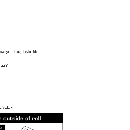
aliyeti karşılaştırdık.
nuz?
EKLERİ