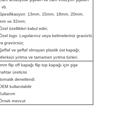
n vb.
 Spesifikasyon: 13mm, 15mm, 18mm, 20mm,
mm ve 32mm;
Özel özellikleri kabul edin;
Özel logo: Logolarınız veya kelimeleriniz gravürlü
ya gravürsüz;
Şeffaf ve şeffaf olmayan plastik üst kapağı;
Merkezi yırtma ve tamamen yırtma türleri.
mm flip off kapağı flip top kapağı için şişe
ahtar üreticisi
omatik denetlendi.
OEM kullanılabilir
Kullanım
 Örnek mevcut