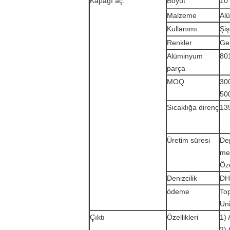
Kapağı aç.
Boyut
10
Malzeme
Alü
Kullanımı:
Şiş
Renkler
Ge
Alüminyum
80
parça
MOQ
300
50
Sıcaklığa direnç
135
Üretim süresi
Dep
mev
Öze
Denizcilik
DH
ödeme
To
Uni
Çıktı
Özellikleri
1) 
2) 