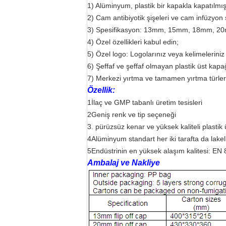
1) Alüminyum, plastik bir kapakla kapatılmış
2) Cam antibiyotik şişeleri ve cam infüzyon ş
3) Spesifikasyon: 13mm, 15mm, 18mm, 
4) Özel özellikleri kabul edin;
5) Özel logo: Logolarınız veya kelimelerini
6) Şeffaf ve şeffaf olmayan plastik üst kapa
7) Merkezi yırtma ve tamamen yırtma türler
Özellik:
1İlaç ve GMP tabanlı üretim tesisleri
2Geniş renk ve tip seçeneği
3. pürüzsüz kenar ve yüksek kaliteli plastik 
4
Alüminyum standart her iki tarafta da lakeli
5
Endüstrinin en yüksek alaşım kalitesi: EN
Ambalaj ve Nakliye