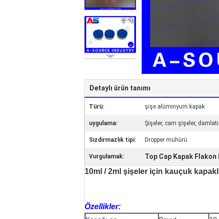
Detaylı ürün tanımı
Türü:
şişe alüminyum kapak
uygulama:
Şişeler, cam şişeler, damlatı
Sızdırmazlık tipi:
Dropper mühürü
Top Cap Kapak Flakon K
Vurgulamak:
10ml / 2ml şişeler için kauçuk kapa
Özellikler: