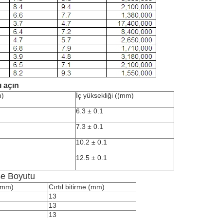
ı açın
m)
İç yüksekliği ((mm)
6.3 ± 0.1
7.3 ± 0.1
10.2 ± 0.1
12.5 ± 0.1
şe Boyutu
 (mm)
Cırtıl bitirme (mm)
13
13
13