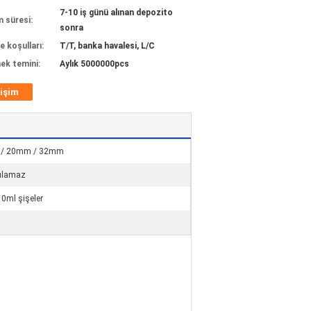
7-10 iş günü alınan depozito
m süresi:
sonra
 koşulları:
T/T, banka havalesi, L/C
ek temini:
Aylık 5000000pcs
tişim
/ 20mm / 32mm
rulamaz
10ml şişeler