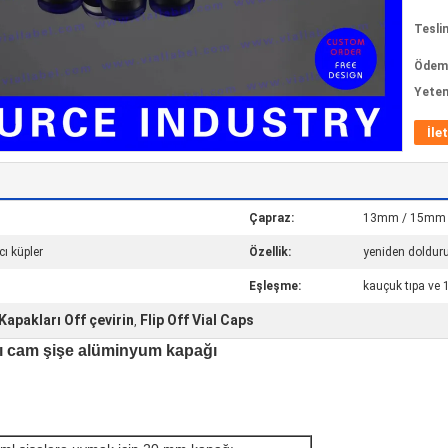
Tesli
Ödeme
Yeten
İle
Çapraz:
13mm / 15mm 
cı küpler
Özellik:
yeniden doldu
Eşleşme:
kauçuk tıpa ve 
apakları Off çevirin
Flip Off Vial Caps
,
klı cam şişe alüminyum kapağı