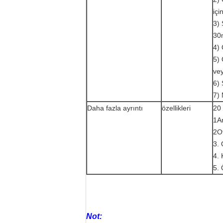
içi
3)
30
4) 
5) 
ve
6) 
7) 
Daha fazla ayrıntı
özellikleri
20 
1An
2Ot
3. 
4. 
5.
Not: