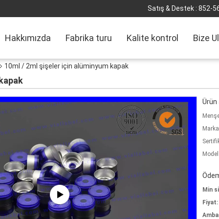
Satış & Destek :
852-5
Hakkımızda
Fabrika turu
Kalite kontrol
Bize U
10ml / 2ml şişeler için alüminyum kapak
 kapak
Ürün a
Menşe 
Marka
Sertifi
Model
Ödeme
Min si
Fiyat:
Ambala