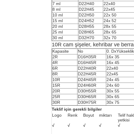
7 ml
D22H40
22
x
40
8 ml
D22H
45
22
x
45
10 ml
D22H50
22
x 50
15 ml
D24H52
24
x 52
20 ml
D28H55
28
x 5
5
25 ml
D28H65
28
x 6
5
30 ml
D32H70
32
x 70
10R cam şişeler, kehribar ve berra
Kapasite
No
0. D
x
Yüksekli
2R
D16H35R
16
x 35
4R
D16H45R
16
x 4
5
6R
D22H40R
22
x
40
8R
D22H
45R
22
x
45
10R
D24H45R
24
x 45
15R
D24H60R
24
x 60
20R
D30H55R
30
x 5
5
25R
D30H65R
30
x 6
5
30R
D30H75R
30
x 75
Teklif için gerekli bilgiler
Logo
Renk
Boyut
miktarı
Telif hak
yetkisi
√
√
√
√
√