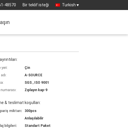
61-48570
Bir teklif isteği
Turkish
laşın
yrıntıları:
yeri:
Çin
 adı:
A-SOURCE
ka:
SGS , ISO 9001
 numarası:
Zıplayın kap-9
 & teslimat koşulları:
pariş miktarı:
300pcs
Anlaşılabilir
j bilgileri:
Standart Paket