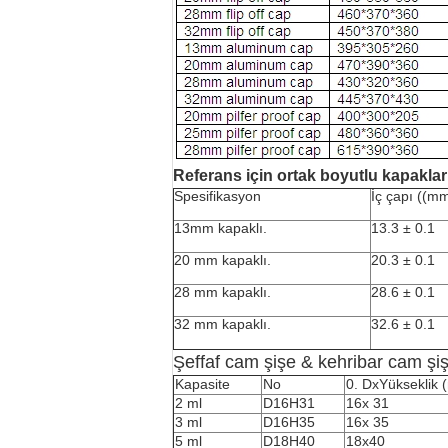
Referans için ortak boyutlu kapaklar
Spesifikasyon
İç çapı ((m
13mm kapaklı.
13.3 ± 0.1
20 mm kapaklı.
20.3 ± 0.1
28 mm kapaklı.
28.6 ± 0.1
32 mm kapaklı.
32.6 ± 0.1
Şeffaf cam şişe & kehribar cam şi
Kapasite
No
0. D
x
Yükseklik
2 ml
D16H31
16
x 31
3 ml
D16H35
16
x 3
5
5 ml
D18H40
18
x
40