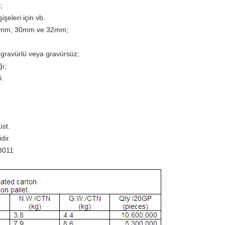
;
işeleri için vb.
20mm, 30mm ve 32mm;
z gravürlü veya gravürsüz;
ğı;
i.
üst.
dir.
 8011