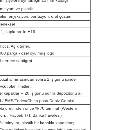
 ml şişelere uymak için 20 mm kapağı
minyum ve plastik
eler, enjeksiyon, perfüzyon, oral çözüm
leneksel
11, kaplama ile H16
 pcs. Açık türler.
000 parça - özel oyulmuş logo
 derece santigrat.
ozit alınmasından sonra 2 iş günü içinde
cut olan limitler;
l kapaklar -- 20 iş günü sonra depozitonu al;
L/ EMS/Fedex/China post/ Deniz Gemisi
plu üretimden önce % 70 teminat (Western
on, , Paypal, T/T, Banka havalesi)
Alüminyum, plastik bir kapakla kapatılmış;
Cam antibiyotik şişeleri ve cam infüzyon şişeleri