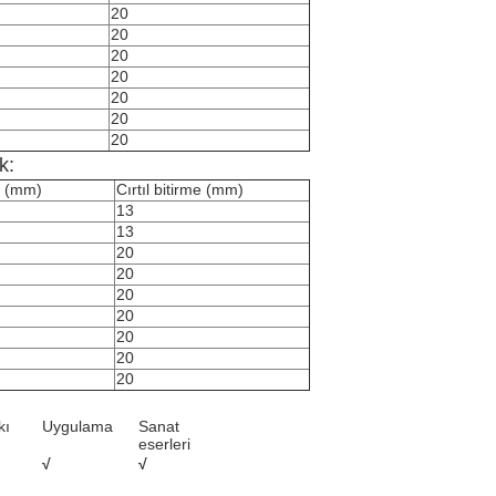
20
20
20
20
20
20
20
k:
k (mm)
Cırtıl bitirme (mm)
13
13
20
20
20
20
20
20
20
kı
Uygulama
Sanat
eserleri
√
√