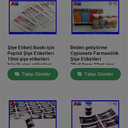
Şişe Etiketi Baskı için
Beden geliştirme
Peptid Şişe Etiketleri
Cypionate Farmasötik
10ml şişe etiketleri
Şişe Etiketleri
küçük şişe etiketleri
25x60mm 10ml şişe
için ISO sertifikalı
Talep Gönder
Talep Gönder
Ev
Ürünler
Hakkımızda