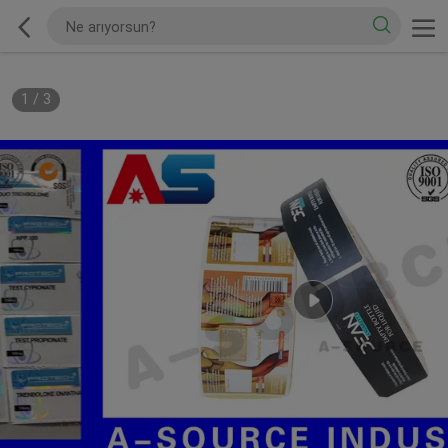
1
/
3