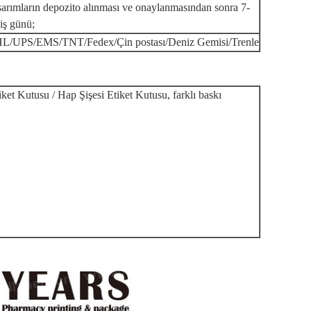
arımların depozito alınması ve onaylanmasından sonra 7-
iş günü;
L/UPS/EMS/TNT/Fedex/Çin postası/Deniz Gemisi/Trenle
iket Kutusu / Hap Şişesi Etiket Kutusu, farklı baskı