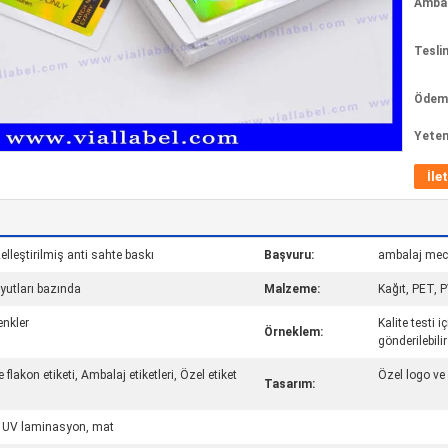
Ambala
Tesli
Ödeme
Yeten
İle
zelleştirilmiş anti sahte baskı
Başvuru:
ambalaj mecid
yutları bazında
Malzeme:
Kağıt, PET, P
nkler
Kalite testi 
Örneklem:
gönderilebilir
 flakon etiketi, Ambalaj etiketleri, Özel etiket
Özel logo ve
Tasarım:
V, UV laminasyon, mat