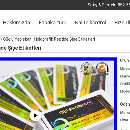
Satış & Destek :
852-5
Hakkımızda
Fabrika turu
Kalite kontrol
Bize U
Güçlü Yapışkanlı Holografik Peptide Şişe Etiketleri
de Şişe Etiketleri
Ürün a
Menşe 
Marka
Sertifi
Model
Ödeme
Min si
Fiyat: