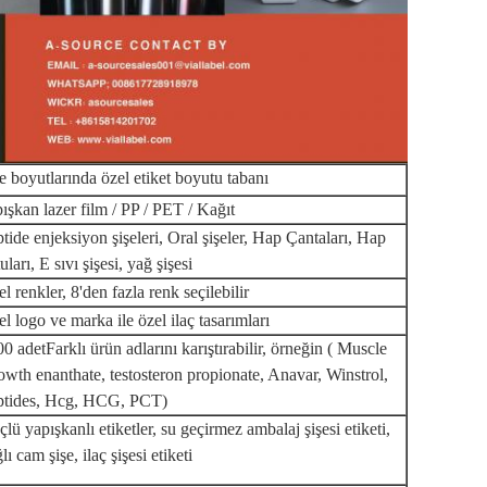
e boyutlarında özel etiket boyutu tabanı
ışkan lazer film / PP / PET / Kağıt
tide enjeksiyon şişeleri, Oral şişeler, Hap Çantaları, Hap
uları, E sıvı şişesi, yağ şişesi
l renkler, 8'den fazla renk seçilebilir
l logo ve marka ile özel ilaç tasarımları
00 adet
Farklı ürün adlarını karıştırabilir, örneğin ( Muscle
wth enanthate, testosteron propionate, Anavar, Winstrol,
ptides, Hcg, HCG, PCT)
lü yapışkanlı etiketler, su geçirmez ambalaj şişesi etiketi,
lı cam şişe, ilaç şişesi etiketi