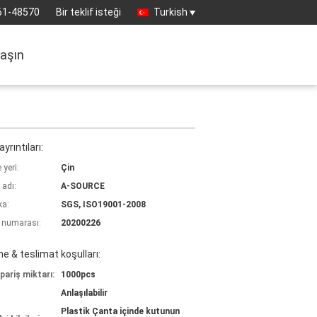
61-48570
Bir teklif isteği
Turkish
laşın
yrıntıları:
yeri:
Çin
 adı:
A-SOURCE
ka:
SGS, ISO19001-2008
 numarası:
20200226
 & teslimat koşulları:
pariş miktarı:
1000pcs
Anlaşılabilir
Plastik Çanta içinde kutunun