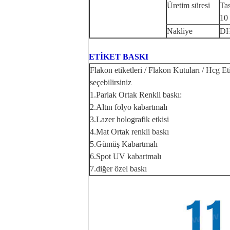
Üretim süresi
Tas
10 
Nakliye
DH
ETİKET BASKI
Flakon etiketleri / Flakon Kutuları / Hcg Et
seçebilirsiniz
1.Parlak Ortak Renkli baskı:
2.Altın folyo kabartmalı
3.Lazer holografik etkisi
4.Mat Ortak renkli baskı
5.Gümüş Kabartmalı
6.Spot UV kabartmalı
7.diğer özel baskı