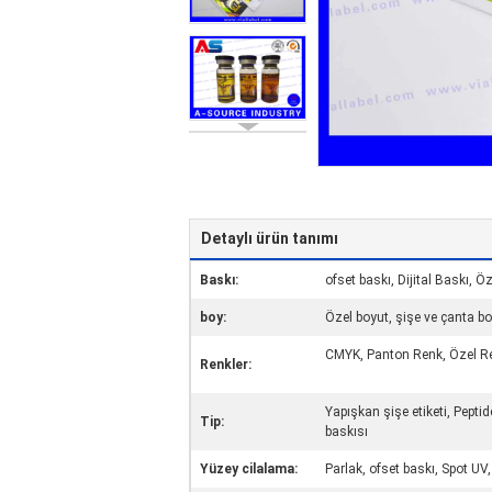
Detaylı ürün tanımı
Baskı:
ofset baskı, Dijital Baskı, Ö
boy:
Özel boyut, şişe ve çanta bo
CMYK, Panton Renk, Özel Re
Renkler:
Yapışkan şişe etiketi, Peptide
Tip:
baskısı
Yüzey cilalama:
Parlak, ofset baskı, Spot U