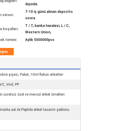
j bilgileri:
dışında
7-10 iş günü alınan depozito
m süresi:
sonra
T / T, banka havalesi, L / C,
 koşulları:
Western Union,
ek temini:
Aylık 5000000pcs
tişim
ine şişesi, Paket, 10ml flakon etiketleri
VC, Vinil, PP
için ücretsiz özel ve mevcut etiket örnekleri
 marka adı ile Peptide etiket tasarım şablonu