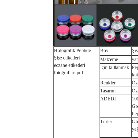
Holografik Peptide
Boy
Şiş
Şişe etiketleri
Malzeme
yap
eczane etiketleri
İçin kullanmak
Pep
fotoğrafları.pdf
kut
Renkler
Öze
Tasarım
Öze
ADEDI
10
Gro
Pe
Türler
Güç
yağ