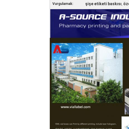
şişe etiketi baskısı
öze
Vurgulamak:
,