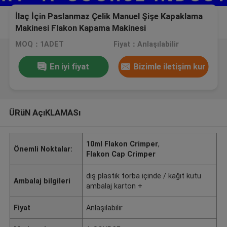
İlaç İçin Paslanmaz Çelik Manuel Şişe Kapaklama
Makinesi Flakon Kapama Makinesi
MOQ：1ADET
Fiyat：Anlaşılabilir
En iyi fiyat
Bizimle iletişim kur
ÜRüN AçıKLAMASı
10ml Flakon Crimper
,
Önemli Noktalar:
Flakon Cap Crimper
dış plastik torba içinde / kağıt kutu
Ambalaj bilgileri
ambalaj karton +
Fiyat
Anlaşılabilir