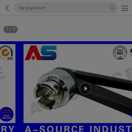
1
/
3