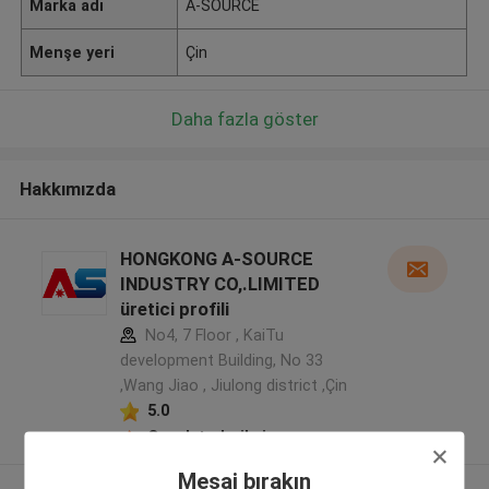
Marka adı
A-SOURCE
Menşe yeri
Çin
Daha fazla göster
Hakkımızda
HONGKONG A-SOURCE
INDUSTRY CO,.LIMITED
üretici profili
No4, 7 Floor , KaiTu
development Building, No 33
,Wang Jiao , Jiulong district ,Çin
5.0
Onaylı tedarikçi
Mesaj bırakın