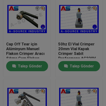
Cap Off Tear için
50hz El Vial Crimper
Alüminyum Manuel
20mm Vial Kapak
Flakon Crimper Aracı
Crimper Sabit
Sıkma Cam Flakon
Performans AC220V
Crimper
vial crimping makine
Talep Gönder
Talep Gönder
Ev
Ürünler
Hakkımızda