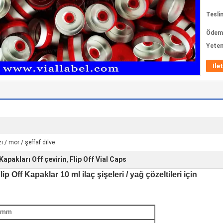
Tesli
Ödeme
Yeten
İle
ı / mor / şeffaf dilve
apakları Off çevirin
Flip Off Vial Caps
,
Off Kapaklar 10 ml ilaç şişeleri / yağ çözeltileri için
 mm