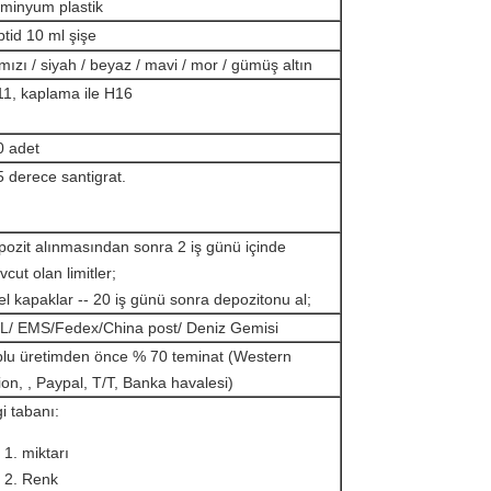
üminyum plastik
tid 10 ml şişe
mızı / siyah / beyaz / mavi / mor / gümüş altın
11, kaplama ile H16
0 adet
 derece santigrat.
ozit alınmasından sonra 2 iş günü içinde
cut olan limitler;
l kapaklar -- 20 iş günü sonra depozitonu al;
L/ EMS/Fedex/China post/ Deniz Gemisi
plu üretimden önce % 70 teminat (Western
on, , Paypal, T/T, Banka havalesi)
gi tabanı:
miktarı
Renk