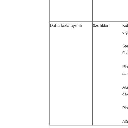
Daha fazla ayrıntı
özellikleri
Kul
diğ
Ste
Oks
Pla
san
Al
day
Pla
Al