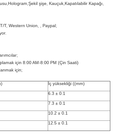
utusu,Hologram,Şekil şişe, Kauçuk,Kapatılabilir Kapağı,
T/T, Western Union, , Paypal;
yor.
rımcılar;
vaplamak için 8:00 AM-8:00 PM (Çin Saati)
lanmak için;
m)
İç yüksekliği ((mm)
6.3 ± 0.1
7.3 ± 0.1
10.2 ± 0.1
12.5 ± 0.1