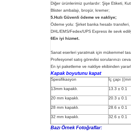
Diğer ürünlerimiz şunlardır: Şişe Etiketi, K
Blister ambalajı, broşür, kremer;
5.Hızlı Güvenli ödeme ve nakliye;
Ödeme yolu: Şirket banka hesabı transferi, 
DHL/EMS/Fedex/UPS Express ile sevk edili
6En iyi hizmet.
Sanat eserleri yaratmak için mükemmel tasa
Profesyonel satış görevlisi sorularınızı ce
En iyi paketleme ve nakliye ekibinden yarar
Kapak boyutunu kapat
Spesifikasyon
İç çapı ((m
13mm kapaklı.
13.3 ± 0.1
20 mm kapaklı.
20.3 ± 0.1
28 mm kapaklı.
28.6 ± 0.1
32 mm kapaklı.
32.6 ± 0.1
Bazı Örnek Fotoğraflar: