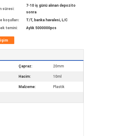
7-10 iş günü alınan depozito
m süresi:
sonra
 koşulları:
T/T, banka havalesi, L/C
ek temini:
Aylık 5000000pcs
tişim
Çapraz:
20mm
Hacim:
10ml
Malzeme:
Plastik