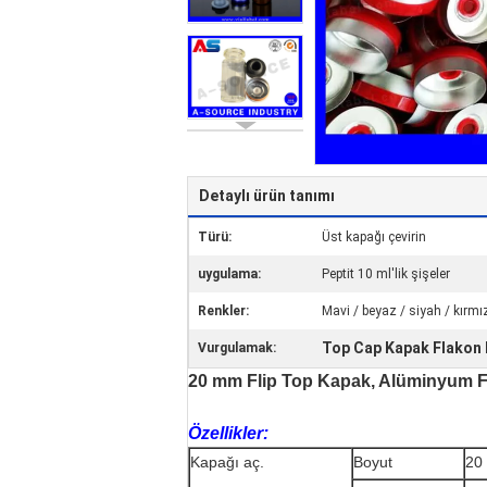
Detaylı ürün tanımı
Türü:
Üst kapağı çevirin
uygulama:
Peptit 10 ml'lik şişeler
Renkler:
Mavi / beyaz / siyah / kırmız
Top Cap Kapak Flakon K
Vurgulamak:
20 mm Flip Top Kapak, Alüminyum Flip 
Özellikler:
Kapağı aç.
Boyut
20