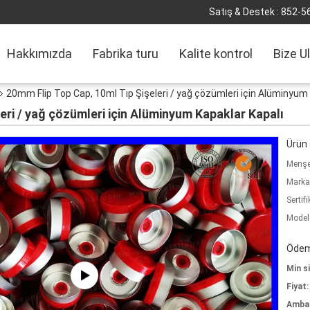
Satış & Destek :
852-5
Hakkımızda
Fabrika turu
Kalite kontrol
Bize U
20mm Flip Top Cap, 10ml Tıp Şişeleri / yağ çözümleri için Alüminyum 
eri / yağ çözümleri için Alüminyum Kapaklar Kapalı
Ürün a
Menşe 
Marka
Sertifi
Model
Ödeme
Min si
Fiyat:
Ambala