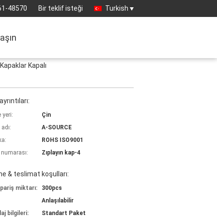
61-48570
Bir teklif isteği
Turkish
laşın
Kapaklar Kapalı
yrıntıları:
yeri:
Çin
 adı:
A-SOURCE
ka:
ROHS ISO9001
 numarası:
Zıplayın kap-4
 & teslimat koşulları:
pariş miktarı:
300pcs
Anlaşılabilir
j bilgileri:
Standart Paket