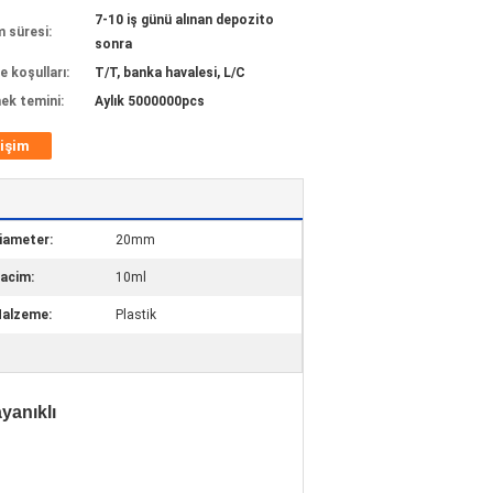
7-10 iş günü alınan depozito
m süresi:
sonra
 koşulları:
T/T, banka havalesi, L/C
ek temini:
Aylık 5000000pcs
tişim
iameter:
20mm
acim:
10ml
alzeme:
Plastik
yanıklı