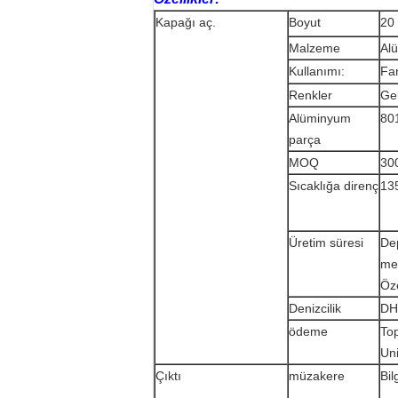
Kapağı aç.
Boyut
20
Malzeme
Al
Kullanımı:
Far
Renkler
Ge
Alüminyum
80
parça
MOQ
30
Sıcaklığa direnç
135
Üretim süresi
Dep
mev
Öze
Denizcilik
DH
ödeme
To
Uni
Çıktı
müzakere
Bil