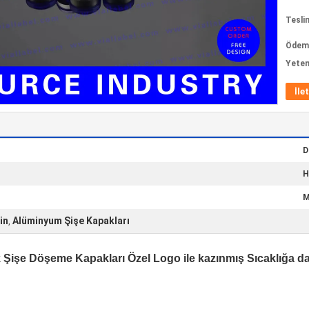
Tesli
Ödeme
Yeten
İle
D
H
M
in
Alüminyum Şişe Kapakları
,
Şişe Döşeme Kapakları Özel Logo ile kazınmış Sıcaklığa da