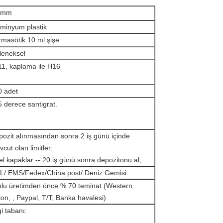
 mm
üminyum plastik
masötik 10 ml şişe
leneksel
11, kaplama ile H16
0 adet
 derece santigrat.
ozit alınmasından sonra 2 iş günü içinde
cut olan limitler;
l kapaklar -- 20 iş günü sonra depozitonu al;
L/ EMS/Fedex/China post/ Deniz Gemisi
plu üretimden önce % 70 teminat (Western
on, , Paypal, T/T, Banka havalesi)
gi tabanı: