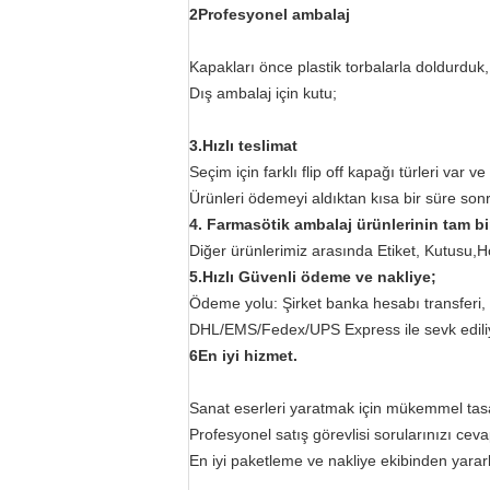
2Profesyonel ambalaj
Kapakları önce plastik torbalarla doldurduk,
Dış ambalaj için kutu;
3.
Hızlı teslimat
Seçim için farklı flip off kapağı türleri var v
Ürünleri ödemeyi aldıktan kısa bir süre son
4. Farmasötik ambalaj ürünlerinin tam bi
Diğer ürünlerimiz arasında Etiket, Kutusu,Ho
5.Hızlı Güvenli ödeme ve nakliye;
Ödeme yolu: Şirket banka hesabı transferi, 
DHL/EMS/Fedex/UPS Express ile sevk edili
6En iyi hizmet.
Sanat eserleri yaratmak için mükemmel tasa
Profesyonel satış görevlisi sorularınızı ce
En iyi paketleme ve nakliye ekibinden yarar