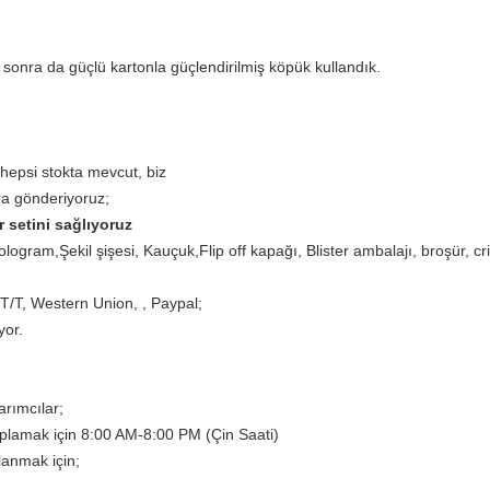
 sonra da güçlü kartonla güçlendirilmiş köpük kullandık.
e hepsi stokta mevcut, biz
ra gönderiyoruz;
r setini sağlıyoruz
logram,Şekil şişesi, Kauçuk,Flip off kapağı, Blister ambalajı, broşür, cr
T/T, Western Union, , Paypal;
yor.
rımcılar;
vaplamak için 8:00 AM-8:00 PM (Çin Saati)
lanmak için;