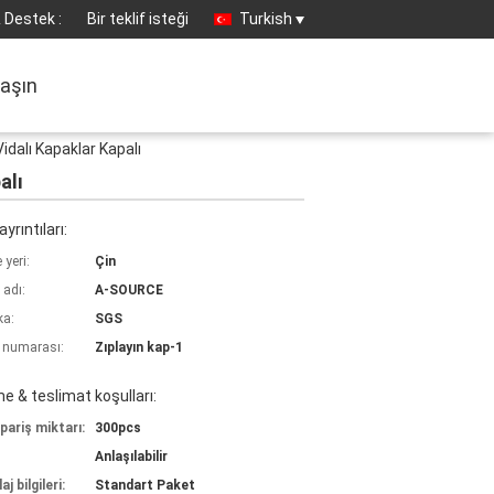
 Destek :
Bir teklif isteği
Turkish
laşın
idalı Kapaklar Kapalı
alı
yrıntıları:
yeri:
Çin
 adı:
A-SOURCE
ka:
SGS
 numarası:
Zıplayın kap-1
 & teslimat koşulları:
pariş miktarı:
300pcs
Anlaşılabilir
j bilgileri:
Standart Paket