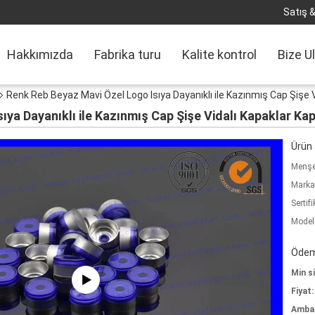
Satış &
Hakkımızda
Fabrika turu
Kalite kontrol
Bize U
Renk Reb Beyaz Mavi Özel Logo Isıya Dayanıklı ile Kazınmış Cap Şişe V
ya Dayanıklı ile Kazınmış Cap Şişe Vidalı Kapaklar Kap
Ürün a
Menşe 
Marka
Sertifi
Model
Ödeme
Min si
Fiyat:
Ambala