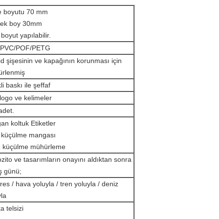
e boyutu 70 mm
sek boy 30mm
boyut yapılabilir.
/PVC/POF/PETG
id şişesinin ve kapağının korunması için
rlenmiş
i baskı ile şeffaf
 logo ve kelimeler
adet.
gan koltuk Etiketler
 küçülme mangası
 küçülme mühürleme
zito ve tasarımların onayını aldıktan sonra
iş günü;
es / hava yoluyla / tren yoluyla / deniz
yla
 telsizi