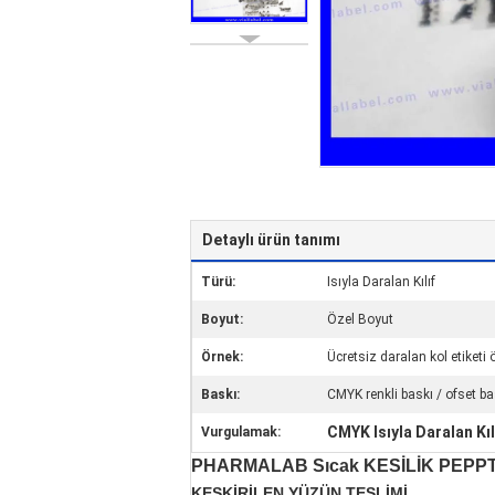
Detaylı ürün tanımı
Türü:
Isıyla Daralan Kılıf
Boyut:
Özel Boyut
Örnek:
Ücretsiz daralan kol etiketi 
Baskı:
CMYK renkli baskı / ofset ba
CMYK Isıyla Daralan Kıl
Vurgulamak:
PHARMALAB Sıcak KESİLİK PEPP
KESKİRİLEN YÜZÜN TESLİMİ