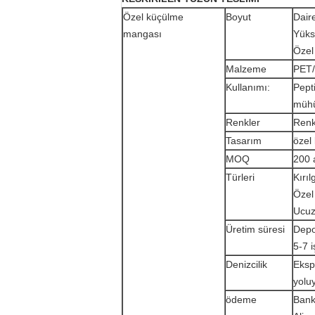
Özel küçülme
Boyut
Dair
mangası
Yük
Özel 
Malzeme
PET
Kullanımı:
Pept
mühü
Renkler
Renkl
Tasarım
özel
MOQ
200 
Türleri
Kırıl
Özel
Ucuz
Üretim süresi
Depo
5-7 
Denizcilik
Ekspr
yolu
ödeme
Banka