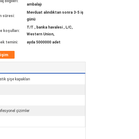
j bilgileri:
ambalajı
Mevduat alındıktan sonra 3-5 iş
m süresi:
günü
T/T , banka havalesi , L/C,
 koşulları:
Western Union,
ek temini:
ayda 5000000 adet
tişim
stik şişe kapakları
ofesyonel çizimler