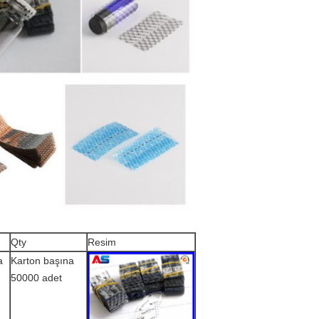
Qty
Resim
a
Karton başına
50000 adet