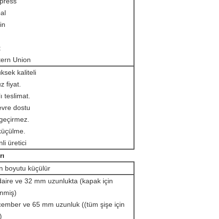
xpress
al
in
t
ern Union
ksek kaliteli
 fiyat.
ı teslimat.
evre dostu
geçirmez.
 küçülme.
nli üretici
rı
n boyutu küçülür
aire ve 32 mm uzunlukta (kapak için
nmiş)
ember ve 65 mm uzunluk ((tüm şişe için
)