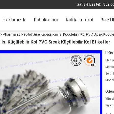
Satış & Destek :
852-5
Hakkımızda
Fabrika turu
Kalite kontrol
Bize U
Pharmalab Peptid Şişe Kapağı için Isı Küçülebilir Kol PVC Sıcak Küçülebi
Isı Küçülebilir Kol PVC Sıcak Küçülebilir Kol Etiketler
Ürün a
Menşe 
Marka
Sertifi
Model
Ödeme
Min si
Fiyat: