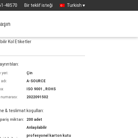
61-48570
Bir teklif isteği
Turkish
laşın
lir Kol Etiketler
yrıntıları:
yeri:
Çin
 adı:
A-SOURCE
ka:
ISO 9001 , ROHS
 numarası:
2022091502
 & teslimat koşulları:
pariş miktarı:
200 adet
Anlaşılabilir
profesyonel karton kutu