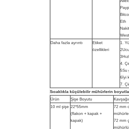
Alie
Payp
Bitco
Eth
Naki
West
Daha fazla ayrıntı
Etiket
1. Yü
özellikleri
2Ucuz
3Hızl
4. Ç
5Su 
6İyi
7. Çi
Sıcaklıkla küçülebilir mühürlerin boyutla
Ürün
Şişe Boyutu
Kavşağı
10 ml şişe
22*55mm
72 mm d
(flakon + kapak +
mühürle
kapak)
72 mm ç
mühürlü