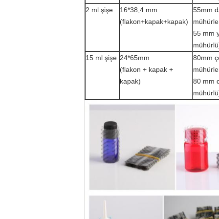
2 ml şişe
16*38,4 mm
55mm dai
(flakon+kapak+kapak)
mühürle
55 mm y
mühürlü
15 ml şişe
24*65mm
80mm çe
(flakon + kapak +
mühürle
kapak)
80 mm da
mühürlü