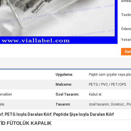
Ambala
Tesli
Ödeme
Yeten
İle
Uygulama:
Peptit cam şişeler veya pla
Malzeme:
PETG / PVC / PET/OPS
örnekleri
Özel Tasarım:
Kabul et.
skı
Tasarım:
özel tasarım, Ücretsiz , Pr
ıf
PETG Isıyla Daralan Kılıf
Peptide Şişe Isıyla Daralan Kılıf
,
,
TİD FÜTOLÜK KAPALIK