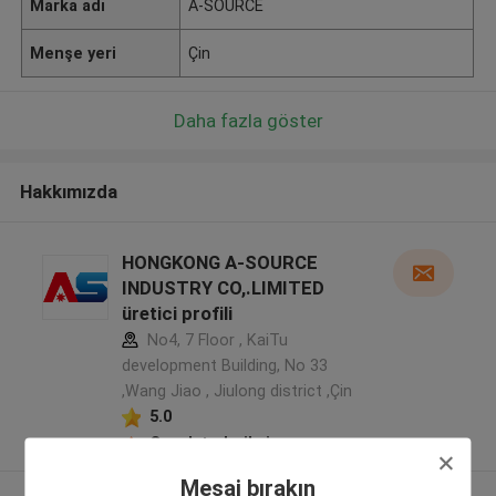
Marka adı
A-SOURCE
Menşe yeri
Çin
Daha fazla göster
Hakkımızda
HONGKONG A-SOURCE
INDUSTRY CO,.LIMITED
üretici profili
No4, 7 Floor , KaiTu
development Building, No 33
,Wang Jiao , Jiulong district ,Çin
5.0
Onaylı tedarikçi
Mesaj bırakın