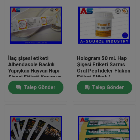
İlaç şişesi etiketi
Hologram 50 mL Hap
Albendasole Baskılı
Şişesi Etiketi Sarms
Yapışkan Hayvan Hapı
Oral Peptideler Flakon
Şişesi Etiketi Koyun ve
Etiket Etiket /
Keçi için
Kişiselleştirilmiş Şişe
Talep Gönder
Talep Gönder
Etiketleri
Ev
Ürünler
Hakkımızda