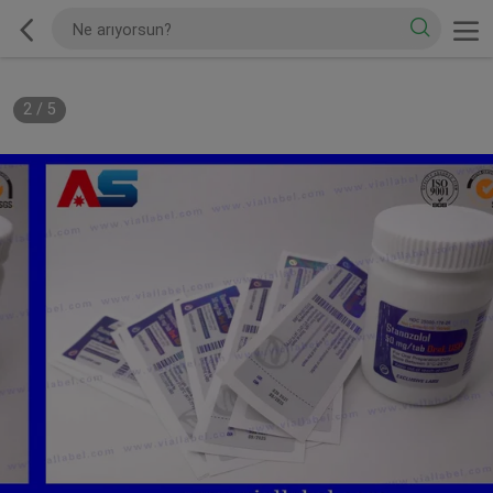
2
/
5