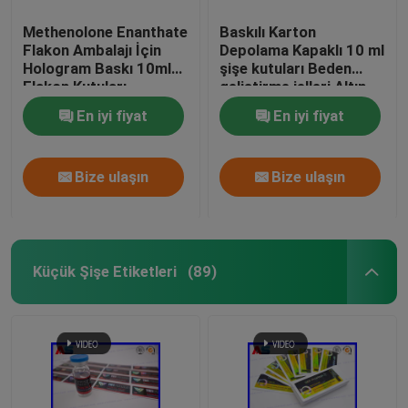
Methenolone Enanthate
Baskılı Karton
Flakon Ambalajı İçin
Depolama Kapaklı 10 ml
Hologram Baskı 10ml
şişe kutuları Beden
Flakon Kutuları
geliştirme jelleri Altın
folyo ambalaj Altın
En iyi fiyat
En iyi fiyat
folyo / hologram etkisi
Bize ulaşın
Bize ulaşın
Küçük Şişe Etiketleri
(89)