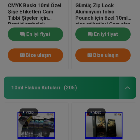
CMYK Baskı 10ml Özel
Gümüş Zip Lock
Şişe Etiketleri Cam
Alüminyum folyo
Tıbbi Şişeler için
Pounch için özel 10ml
Peptid ambalajı
şişe etiketleri Cam şişe
etiketleri baskı
En iyi fiyat
En iyi fiyat
Bize ulaşın
Bize ulaşın
10ml Flakon Kutuları
(205)