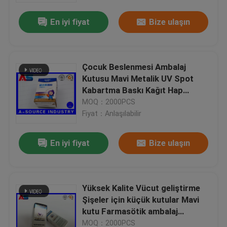
En iyi fiyat
Bize ulaşın
Çocuk Beslenmesi Ambalaj
Kutusu Mavi Metalik UV Spot
Kabartma Baskı Kağıt Hap
Kutusu
MOQ：2000PCS
Fiyat：Anlaşılabilir
En iyi fiyat
Bize ulaşın
Ev
Yüksek Kalite Vücut geliştirme
Ürünler
Şişeler için küçük kutular Mavi
kutu Farmasötik ambalaj
Anabolik Peptid 10ml şişe
Hakkımızda
MOQ：2000PCS