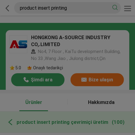
HONGKONG A-SOURCE INDUSTRY
CO,.LIMITED
No4, 7 Floor , KaiTu development Building,
No 33 ,Wang Jiao , Jiulong district,Çin
5.0
Onaylı tedarikçi
Şimdi ara
Bize ulaşın
Ürünler
Hakkımızda
product insert printing çevrimiçi üretim
(100)