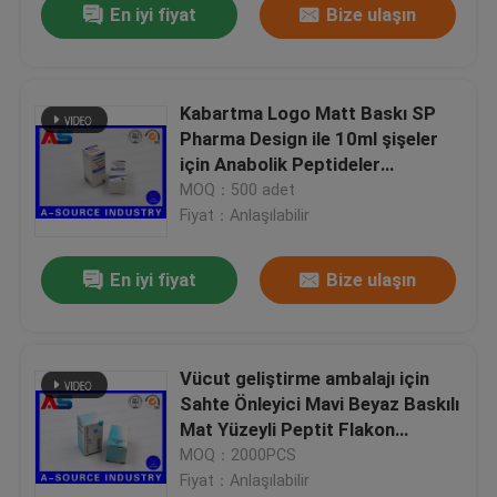
En iyi fiyat
Bize ulaşın
Kabartma Logo Matt Baskı SP
Pharma Design ile 10ml şişeler
için Anabolik Peptideler
Pharmabox Baskı
MOQ：500 adet
Fiyat：Anlaşılabilir
En iyi fiyat
Bize ulaşın
Vücut geliştirme ambalajı için
Sahte Önleyici Mavi Beyaz Baskılı
Mat Yüzeyli Peptit Flakon
Saklama Kutusu Satın Al
MOQ：2000PCS
Fiyat：Anlaşılabilir