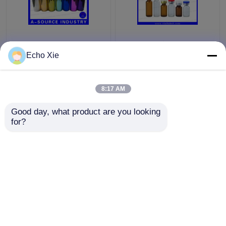
Renkli Küçük Cam
Eczane Yağları ve
şişeler Şişeler
Sıvıları Saklamak için
Echo Xie
Kabartma, 10ml Cam
Küçük Cam Flakon
Damlalık Şişeler
1ml/2ml/3ml/5ml /10ml
8:17 AM
En iyi fiyat
En iyi fiyat
Good day, what product are you looking 
for?
Bize ulaşın
Bize ulaşın
Daha fazla göster
Ana sayfa
Hakkımızda
Bize ulaşın
Desktop Site
Site Haritası
Privacy Policy