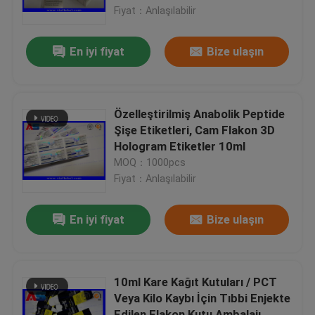
kutuları
Fiyat：Anlaşılabilir
Fabrika turu
En iyi fiyat
Bize ulaşın
Kalite kontrol
Özelleştirilmiş Anabolik Peptide
Bize Ulaşın
Şişe Etiketleri, Cam Flakon 3D
Hologram Etiketler 10ml
MOQ：1000pcs
Bir teklif isteği
Fiyat：Anlaşılabilir
10 mL Flakon Etiketleri
En iyi fiyat
Bize ulaşın
10ml Flakon Kutuları
10ml Kare Kağıt Kutuları / PCT
Veya Kilo Kaybı İçin Tıbbi Enjekte
Küçük Şişe Etiketleri
Edilen Flakon Kutu Ambalajı