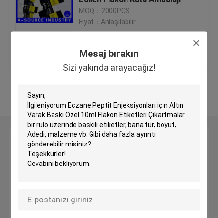
MOQ：2000PCS
Fiyat：Anlaşılabilir
Özel Holografik Etiketler
En iyi fiyat
Bize ulaşın
Mesaj bırakın
küçük cam şişe
Sizi yakında arayacağız!
Kapağı kapalı çevirin
Daha fazla göster
Plastik şişeler hap
Mesaj bırakın
İlaç ambalaj kutusu
Sizi yakında arayacağız!
Alüminyum folyo Çantalar
Plastik blister ambalaj