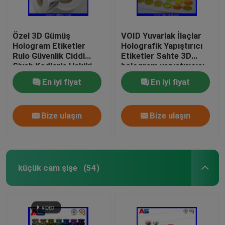
Özel 3D Gümüş
VOID Yuvarlak İlaçlar
Hologram Etiketler
Holografik Yapıştırıcı
Rulo Güvenlik Ciddi
Etiketler Sahte 3D
Siyah Kodlarla Hakiki
hologram yapıştırıcısı
holografik güvenlik
En iyi fiyat
En iyi fiyat
etiketleri
Bize ulaşın
Bize ulaşın
küçük cam şişe
(54)