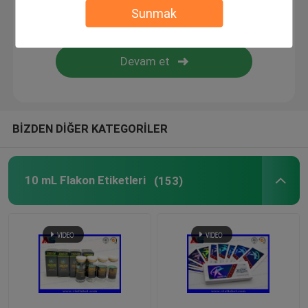
Sunmak
Özel Kozmetik Etiketleri
Farmasötik Cam Ampuller
hap şişe etiketi
BİZDEN DİĞER KATEGORİLER
Manuel Flakon kıvırıcı
10 mL Flakon Etiketleri
(153)
Özel Broşür Baskısı
Alışveriş Kağıt Torbası