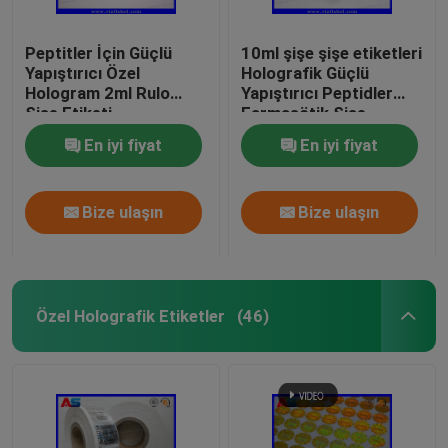
Peptitler İçin Güçlü
10ml şişe şişe etiketleri
Yapıştırıcı Özel
Holografik Güçlü
Hologram 2ml Rulo
Yapıştırıcı Peptidler
Şişe Etiketi
Farmasötik Şişe
Etiketleri 25x60mm
En iyi fiyat
En iyi fiyat
Bize ulaşın
Bize ulaşın
Özel Holografik Etiketler
(46)