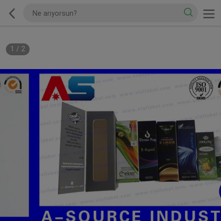
1
/
2