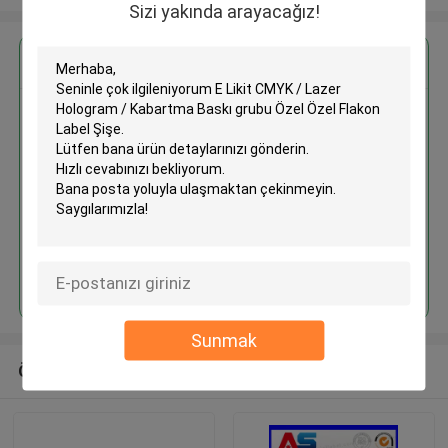
Sizi yakında arayacağız!
En İyi Fiyatı Alın
E Likit CMYK / Lazer Hologram /
Kabartma Baskı grubu Özel Özel
Flakon Label Şişe
Devam et
Sunmak
Önerilen Ürünler