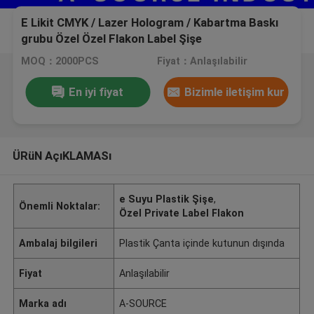
E Likit CMYK / Lazer Hologram / Kabartma Baskı
grubu Özel Özel Flakon Label Şişe
MOQ：2000PCS
Fiyat：Anlaşılabilir
En iyi fiyat
Bizimle iletişim kur
ÜRüN AçıKLAMASı
e Suyu Plastik Şişe
,
Önemli Noktalar:
Özel Private Label Flakon
Ambalaj bilgileri
Plastik Çanta içinde kutunun dışında
Fiyat
Anlaşılabilir
Marka adı
A-SOURCE