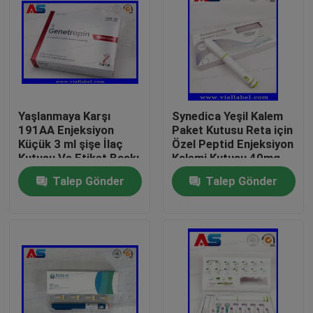
Yaşlanmaya Karşı
Synedica Yeşil Kalem
191AA Enjeksiyon
Paket Kutusu Reta için
Küçük 3 ml şişe İlaç
Özel Peptid Enjeksiyon
Kutusu Ve Etiket Baskı
Kalemi Kutusu 40mg
Genetropin
Peptid Enjeksiyon
Talep Gönder
Talep Gönder
Kalemi, Synedica
Enjeksiyon Kalemi
Ev
Ürünler
Hakkımızda