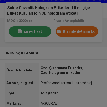
Sahte Güvenlik Hologram Etiketleri 10 ml şişe
Etiket Kutuları için 3D hologram etiketi
MOQ：3000pcs
Fiyat：Anlaşılabilir
En iyi fiyat
Bizimle iletişim kur
ÜRüN AçıKLAMASı
Özel Çıkartması Etiketler
,
Önemli Noktalar:
Özel hologram etiketleri
Ambalaj bilgileri
Profesyonel karton kutu ambalaj
Fiyat
Anlaşılabilir
Marka adı
A-SOURCE