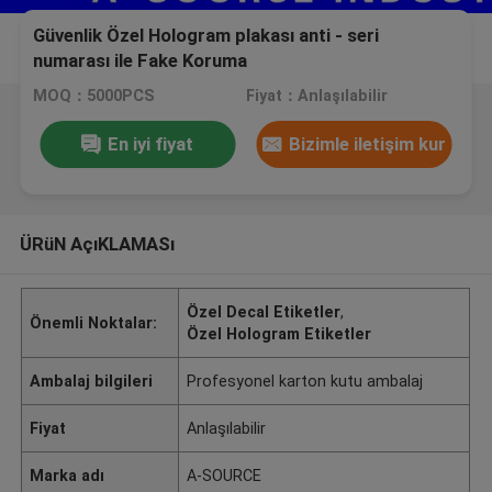
Güvenlik Özel Hologram plakası anti - seri
numarası ile Fake Koruma
MOQ：5000PCS
Fiyat：Anlaşılabilir
En iyi fiyat
Bizimle iletişim kur
ÜRüN AçıKLAMASı
Özel Decal Etiketler
,
Önemli Noktalar:
Özel Hologram Etiketler
Ambalaj bilgileri
Profesyonel karton kutu ambalaj
Fiyat
Anlaşılabilir
Marka adı
A-SOURCE