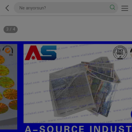
3
/
4