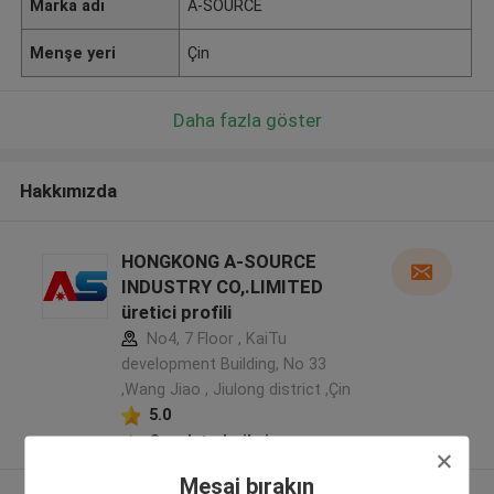
Marka adı
A-SOURCE
Menşe yeri
Çin
Daha fazla göster
Hakkımızda
HONGKONG A-SOURCE
INDUSTRY CO,.LIMITED
üretici profili
No4, 7 Floor , KaiTu
development Building, No 33
,Wang Jiao , Jiulong district ,Çin
5.0
Onaylı tedarikçi
Mesaj bırakın