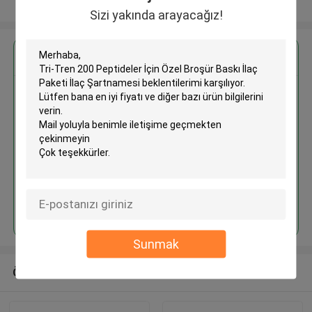
Daha fazla göster
Sizi yakında arayacağız!
En İyi Fiyatı Alın
Tri-Tren 200 Peptideler İçin
Özel Broşür Baskı İlaç Paketi
İlaç Şartnamesi
Devam et
Sunmak
Önerilen Ürünler