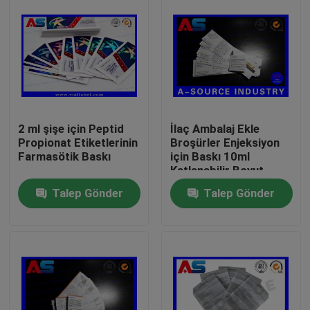
2 ml şişe için Peptid
İlaç Ambalaj Ekle
Propionat Etiketlerinin
Broşürler Enjeksiyon
Farmasötik Baskı
için Baskı 10ml
Katlanabilir Boyut
45mm
Talep Gönder
Talep Gönder
Ev
Ürünler
Hakkımızda