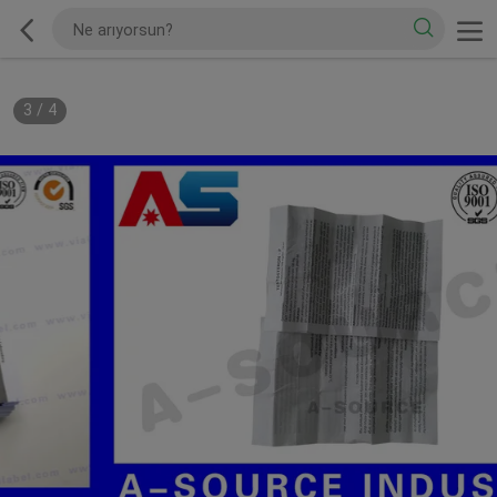
3
/
4