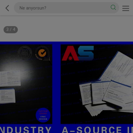
3
/
4