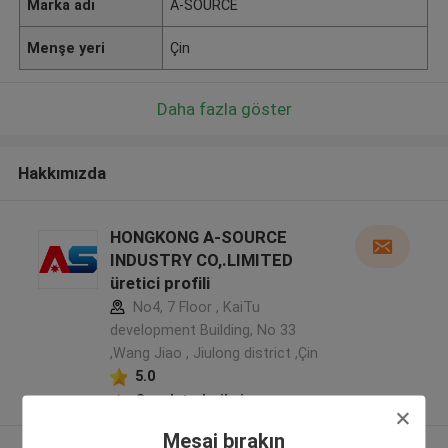
Marka adı
A-SOURCE
Menşe yeri
Çin
Daha fazla göster
Hakkımızda
HONGKONG A-SOURCE
INDUSTRY CO,.LIMITED
üretici profili
No4, 7 Floor , KaiTu
development Building, No 33
,Wang Jiao , Jiulong district ,Çin
5.0
Onaylı tedarikçi
Mesaj bırakın