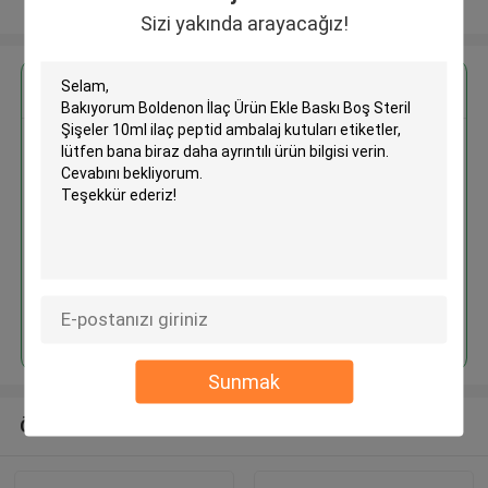
Daha fazla göster
Sizi yakında arayacağız!
En İyi Fiyatı Alın
Boldenon İlaç Ürün Ekle Baskı
Boş Steril Şişeler 10ml ilaç
peptid ambalaj kutuları etiketler
Devam et
Sunmak
Önerilen Ürünler