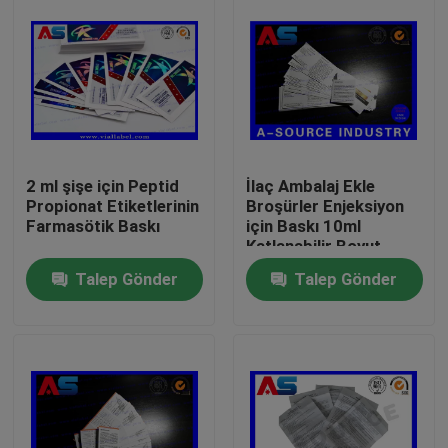
2 ml şişe için Peptid
İlaç Ambalaj Ekle
Propionat Etiketlerinin
Broşürler Enjeksiyon
Farmasötik Baskı
için Baskı 10ml
Katlanabilir Boyut
45mm
Talep Gönder
Talep Gönder
Ev
Ürünler
Hakkımızda