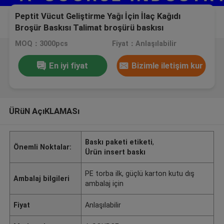
Peptit Vücut Geliştirme Yağı İçin İlaç Kağıdı
Broşür Baskısı Talimat broşürü baskısı
MOQ：3000pcs
Fiyat：Anlaşılabilir
En iyi fiyat
Bizimle iletişim kur
ÜRüN AçıKLAMASı
Baskı paketi etiketi
,
Önemli Noktalar:
Ürün insert baskı
PE torba ilk, güçlü karton kutu dış
Ambalaj bilgileri
ambalaj için
Fiyat
Anlaşılabilir