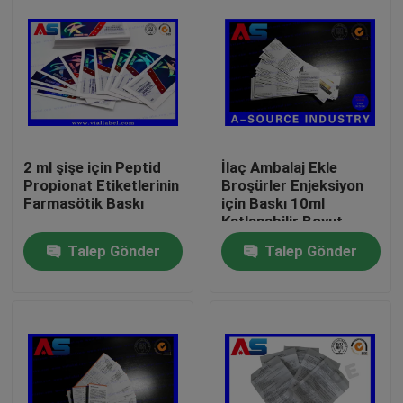
2 ml şişe için Peptid
İlaç Ambalaj Ekle
Propionat Etiketlerinin
Broşürler Enjeksiyon
Farmasötik Baskı
için Baskı 10ml
Katlanabilir Boyut
45mm
Talep Gönder
Talep Gönder
Ev
Ürünler
Hakkımızda