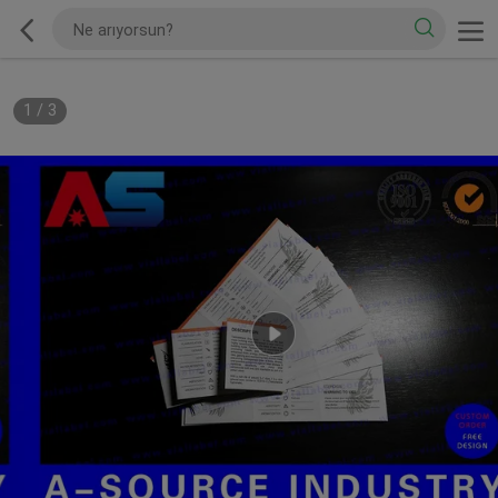
1
/
3