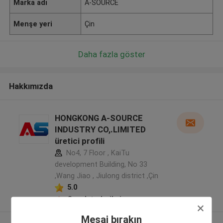
Marka adı
A-SOURCE
Menşe yeri
Çin
Daha fazla göster
Hakkımızda
HONGKONG A-SOURCE
INDUSTRY CO,.LIMITED
üretici profili
No4, 7 Floor , KaiTu
development Building, No 33
,Wang Jiao , Jiulong district ,Çin
5.0
Onaylı tedarikçi
Mesaj bırakın