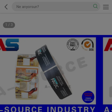
1
/
3