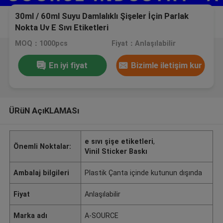
30ml / 60ml Suyu Damlalıklı Şişeler İçin Parlak
Nokta Uv E Sıvı Etiketleri
MOQ：1000pcs
Fiyat：Anlaşılabilir
En iyi fiyat
Bizimle iletişim kur
ÜRüN AçıKLAMASı
e sıvı şişe etiketleri
,
Önemli Noktalar:
Vinil Sticker Baskı
Ambalaj bilgileri
Plastik Çanta içinde kutunun dışında
Fiyat
Anlaşılabilir
Marka adı
A-SOURCE