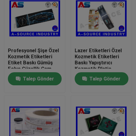
Profesyonel Şişe Özel
Lazer Etiketleri Özel
Kozmetik Etiketleri
Kozmetik Etiketleri
Etiket Baskı Gümüş
Baskı Yapıştırıcı
Folyo Güzellik Cam
Kozmetik Platic
Şişe Etiketi Için
Şişeler İçin
Talep Gönder
Talep Gönder
Özelleştirilmiş Rulo
Etiketleri
Ev
Ürünler
Hakkımızda