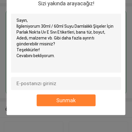
Sizi yakında arayacağız!
En İyi Fiyatı Alın
30ml / 60ml Suyu Damlalıklı
Şişeler İçin Parlak Nokta Uv E
Sıvı Etiketleri
Devam et
Sunmak
Önerilen Ürünler