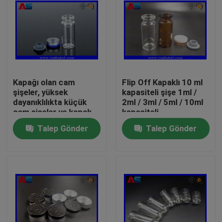
Kapağı olan cam
Flip Off Kapaklı 10 ml
şişeler, yüksek
kapasiteli şişe 1ml /
dayanıklılıkta küçük
2ml / 3ml / 5ml / 10ml
cam şişeler ve kapak
kapasiteli
açılır
Talep Gönder
Talep Gönder
Ev
Ürünler
Hakkımızda