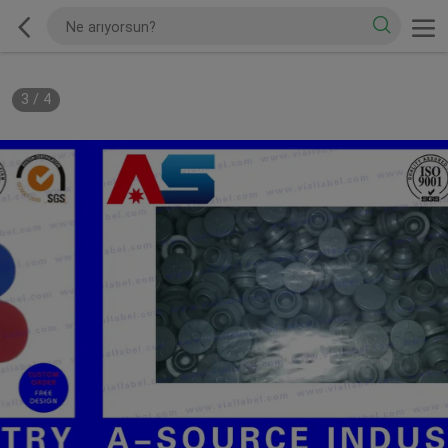
3
/
4